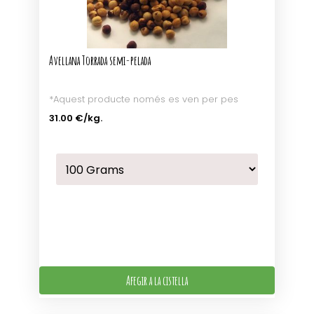
Avellana Torrada semi-pelada
*Aquest producte només es ven per pes
31.00 €
/kg.
Afegir a la cistella