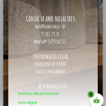
CONTACTA AMB NOSALTRES
info@labalança.cat
93 017 29 74
whatsapp (639136213)
informació legal
condicions de venda
zones d’enviament
® la balança 2020
Política de privacitat
0
Avís legal