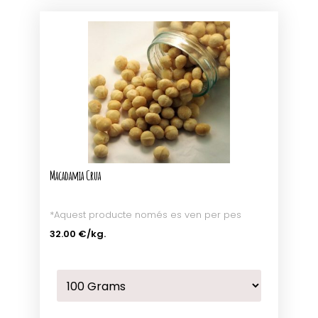
Macadamia Crua
*Aquest producte només es ven per pes
32.00 €
/kg.