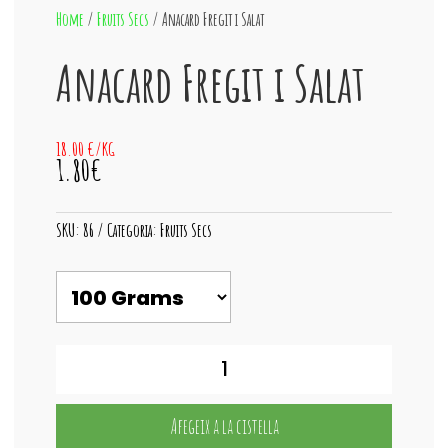
Home
/
Fruits Secs
/ Anacard Fregit i Salat
Anacard Fregit i Salat
18.00 €/KG
1.80€
SKU:
86
Categoria:
Fruits Secs
quantitat
de
Anacard
Fregit
Afegeix a la cistella
i