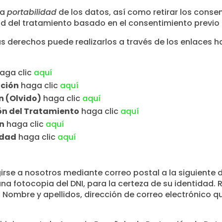
la
portabilidad
de los datos, así como retirar los conse
tud del tratamiento basado en el consentimiento previo 
us derechos puede realizarlos a través de los enlaces h
aga clic
aquí
ación
haga clic
aquí
n (Olvido)
haga clic
aquí
ón del Tratamiento
haga clic
aquí
n
haga clic
aquí
idad
haga clic
aquí
rse a nosotros mediante correo postal a la siguiente d
na fotocopia del DNI, para la certeza de su identidad. R
 Nombre y apellidos, dirección de correo electrónico qu