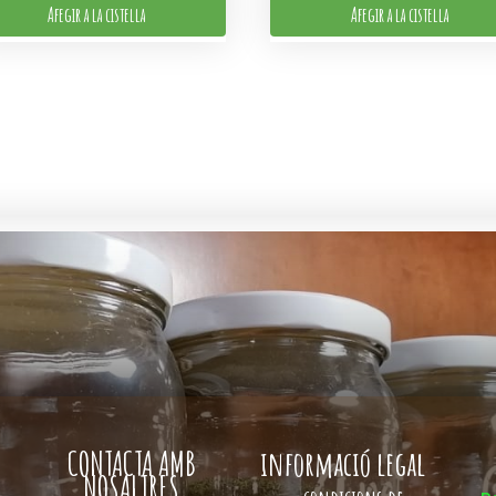
Afegir a la cistella
Afegir a la cistella
CONTACTA AMB
informació legal
NOSALTRES