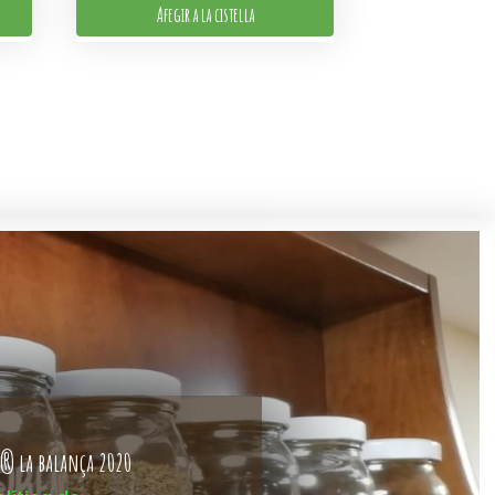
Afegir a la cistella
® la balança 2020