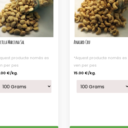
etlla Marcona Sal
Anacard Cru
quest producte només es
*Aquest producte només es
n per pes
ven per pes
.00 €
/kg.
15.00 €
/kg.