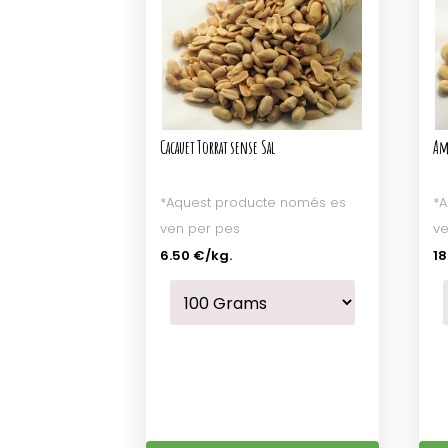
Cacauet Torrat sense Sal
Am
*Aquest producte només es
*A
ven per pes
ve
6.50 €
/kg.
18