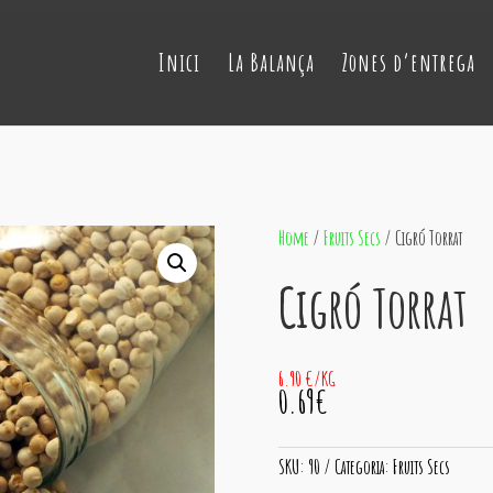
Inici
La Balança
Zones d’entrega
Home
/
Fruits Secs
/ Cigró Torrat
Cigró Torrat
6.90 €/KG
0.69€
SKU:
90
Categoria:
Fruits Secs