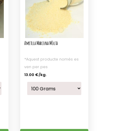
Ametlla Marcona Mòlta
*Aquest producte només es
ven per pes
13.00 €
/kg.