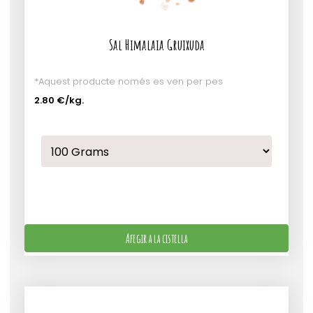
Sal Himalaia Gruixuda
*Aquest producte només es ven per pes
2.80 €
/kg.
Afegir a la cistella