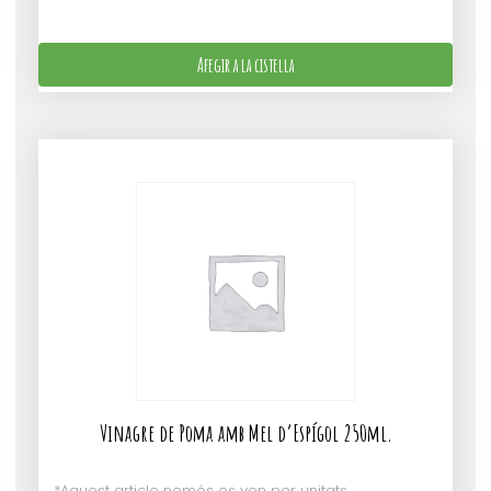
Afegir a la cistella
Vinagre de Poma amb Mel d’Espígol 250ml.
*Aquest article només es ven per unitats