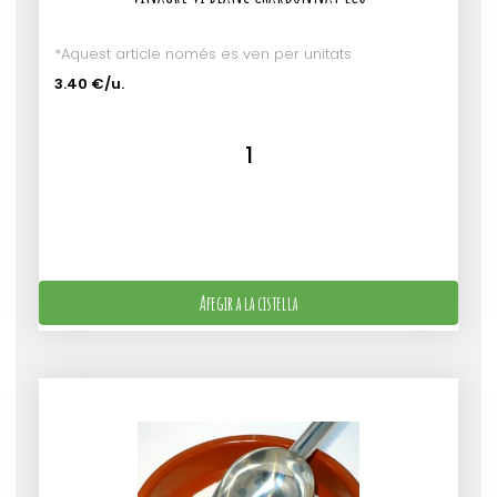
*Aquest article només es ven per unitats
3.40 €/u.
Afegir a la cistella