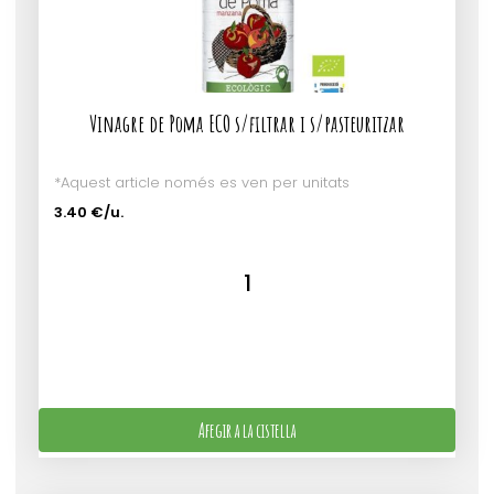
Vinagre de Poma ECO s/filtrar i s/pasteuritzar
*Aquest article només es ven per unitats
3.40 €/u.
Afegir a la cistella