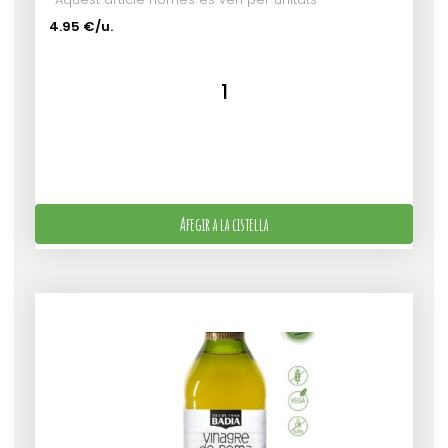
4.95 €/u.
Afegir a la cistella