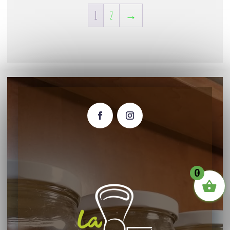
1
2
→
0