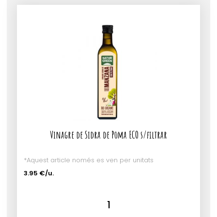
Vinagre de Sidra de Poma ECO s/filtrar
*Aquest article només es ven per unitats
3.95 €/u.