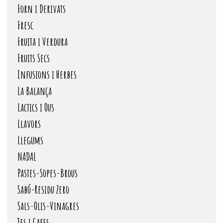
Forn i Derivats
Fresc
Fruita i Verdura
Fruits Secs
Infusions i Herbes
La Balança
Lactics i Ous
Llavors
Llegums
NADAL
Pastes-Sopes-Brous
Sabó-Residu Zero
Sals-Olis-Vinagres
Tes i Cafes