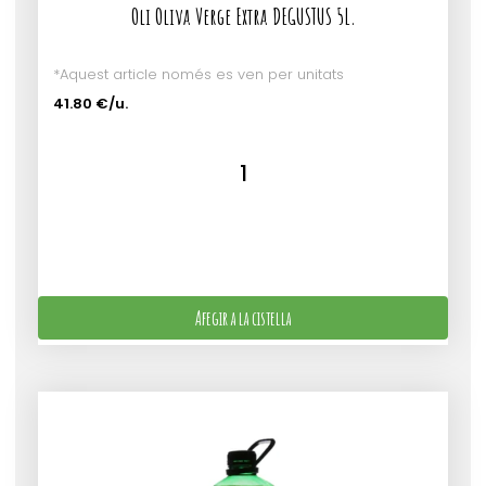
Oli Oliva Verge Extra DEGUSTUS 5L.
*Aquest article només es ven per unitats
41.80 €/u.
Afegir a la cistella