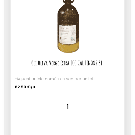
Oli Oliva Verge Extra ECO CAL TINONS 5L.
*Aquest article només es ven per unitats
62.50 €/u.