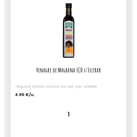
Vinagre de Magrana ECO s/Filtrar
*Aquest article només es ven per unitats
4.95 €/u.