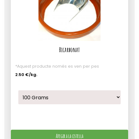
Bicarbonat
*Aquest producte només es ven per pes
2.50 €
/kg.
Afegir a la cistella