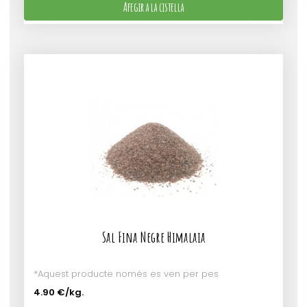
Afegir a la cistella
Sal Fina Negre Himalaia
*Aquest producte només es ven per pes
4.90 €
/kg.