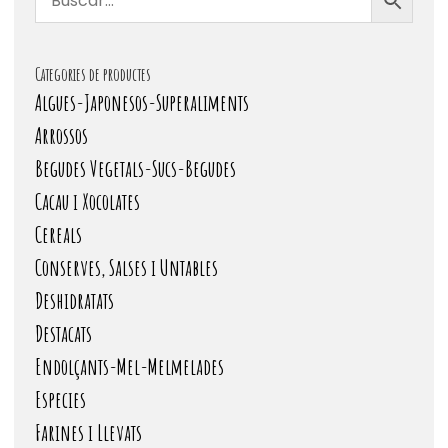
Categories de productes
Algues-Japonesos-Superaliments
Arrossos
Begudes Vegetals-Sucs-Begudes
Cacau i Xocolates
Cereals
Conserves, Salses i Untables
Deshidratats
Destacats
Endolçants-Mel-Melmelades
Especies
Farines i Llevats