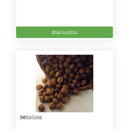
Afegir a la cistella
Ametlla Closca