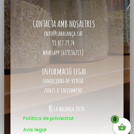
CONTACTA AMB NOSALTRES
info@labalança.cat
93 017 29 74
whatsapp (639136213)
informació legal
condicions de venda
zones d’enviament
® la balança 2020
Política de privacitat
0
Avís legal