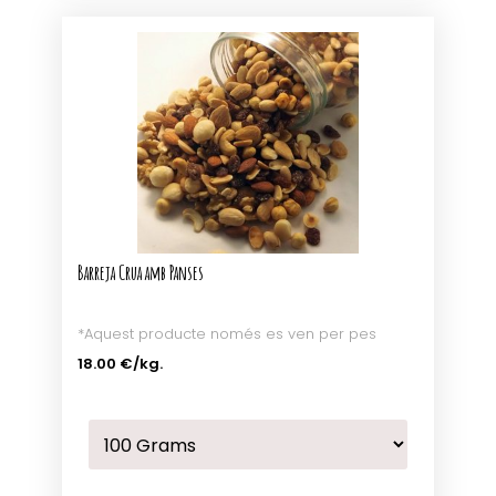
Barreja Crua amb Panses
*Aquest producte només es ven per pes
18.00 €
/kg.