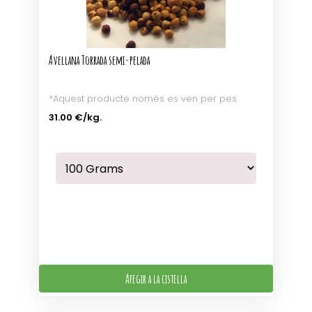
Avellana Torrada semi-pelada
*Aquest producte només es ven per pes
31.00 €
/kg.
Afegir a la cistella