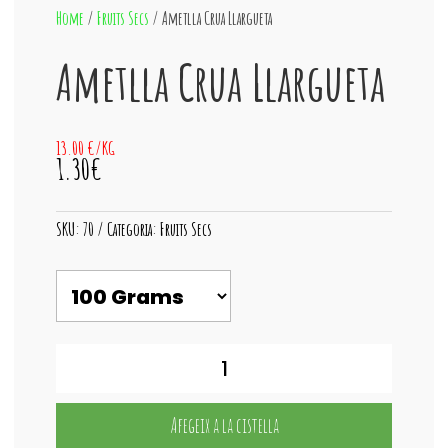
Home
/
Fruits Secs
/ Ametlla Crua Llargueta
Ametlla Crua Llargueta
13.00 €/KG
1.30€
SKU:
70
Categoria:
Fruits Secs
quantitat
de
Ametlla
Crua
Afegeix a la cistella
Llargueta