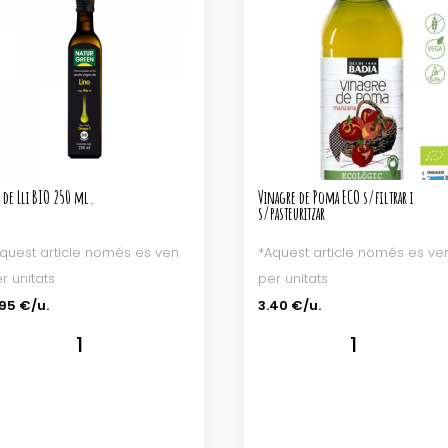
 de Lli BIO 250 ml.
Vinagre de Poma ECO s/filtrar i
s/pasteuritzar
quest article només es ven
*Aquest article només es ve
r unitats
per unitats
95 €/u.
3.40 €/u.