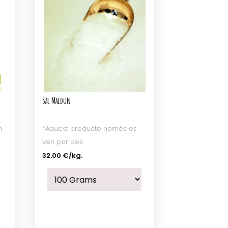
Sal Maldon
n
*Aquest producte només es
ven per pes
32.00 €
/kg.