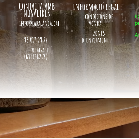
CONTACTA AMB
informació legal
NOSALTRES
condicions de
P
info@labalança.cat
venda
p
zones
A
93 017 29 74
d’enviament
whatsapp
(639136213)