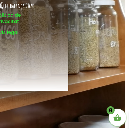
® la balança 2020
olítica de
rivacitat
vís legal
0