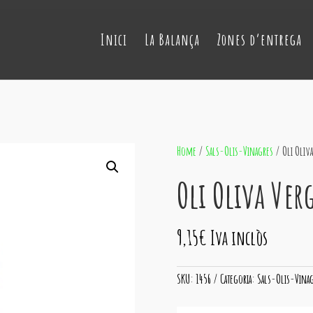
Inici
La Balança
Zones d’entrega
Home
/
Sals-Olis-Vinagres
/ Oli Oliva
Oli Oliva Ver
9,15
€
Iva inclòs
SKU:
1456
Categoria:
Sals-Olis-Vina