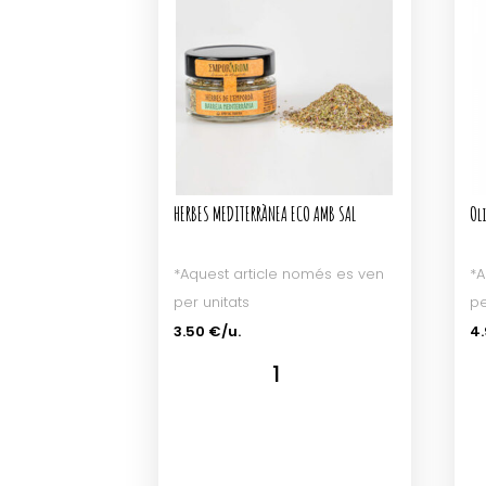
HERBES MEDITERRÀNEA ECO AMB SAL
Oli
*Aquest article només es ven
*A
per unitats
pe
3.50 €/u.
4.