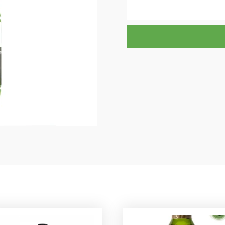
quantitat
de
Oli
Oliva
Verge
Extra
DEGUSTUS
1L.