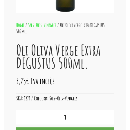
Home
/
Sals-Olis-Vinagres
/ Oli Oliva Verge Extra DEGUSTUS
500ml.
Oli Oliva Verge Extra
DEGUSTUS 500ml.
6,25
€
Iva inclòs
SKU:
1379
Categoria:
Sals-Olis-Vinagres
quantitat
de
Oli