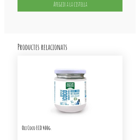
Oliva
Afegeix a la cistella
Verge
Extra
DEGUSTUS
500ml.
Productes relacionats
Oli Coco ECO 400g.