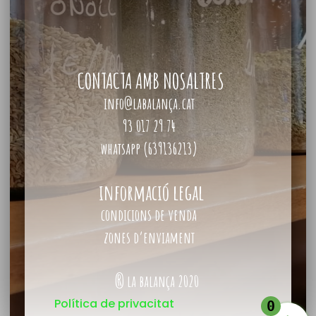
CONTACTA AMB NOSALTRES
info@labalança.cat
93 017 29 74
whatsapp (639136213)
informació legal
condicions de venda
zones d’enviament
® la balança 2020
Política de privacitat
0