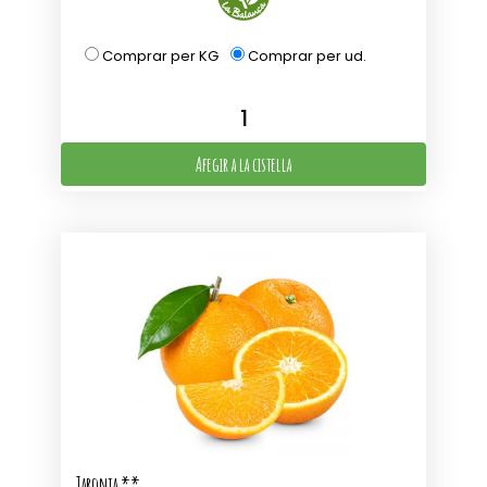
Comprar per KG
Comprar per ud.
Afegir a la cistella
Taronja **