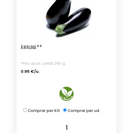
Alberginia **
*Pes apox. unitat 240 g.
0.95 €/u.
Comprar per KG
Comprar per ud.