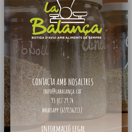
CONTACTA AMB NOSALTRES
info@labalança.cat
93 017 29 74
whatsapp (639136213)
informació legal