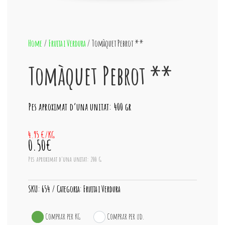
Home
/
Fruita i Verdura
/ Tomàquet Pebrot **
Tomàquet Pebrot **
Pes aproximat d’una unitat: 400 gr
4.95 €/KG
0.50€
Pes aproximat d'una unitat: 200 G
SKU:
654
Categoria:
Fruita i Verdura
Comprar per KG
Comprar per ud.