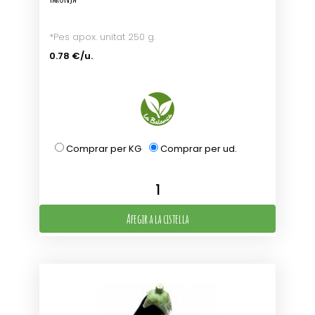
*Pes apox. unitat 250 g.
0.78 €/u.
Comprar per KG
Comprar per ud.
Afegir a la cistella