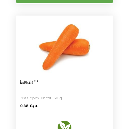
Pastanaga **
*Pes apox. unitat 150 g.
0.38 €/u.