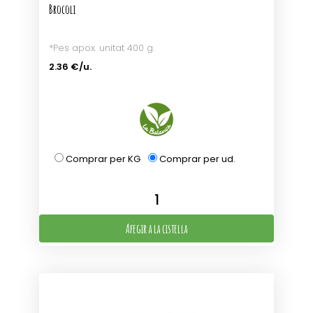
Brocoli
*Pes apox. unitat 400 g.
2.36 €/u.
Comprar per KG
Comprar per ud.
Afegir a la cistella