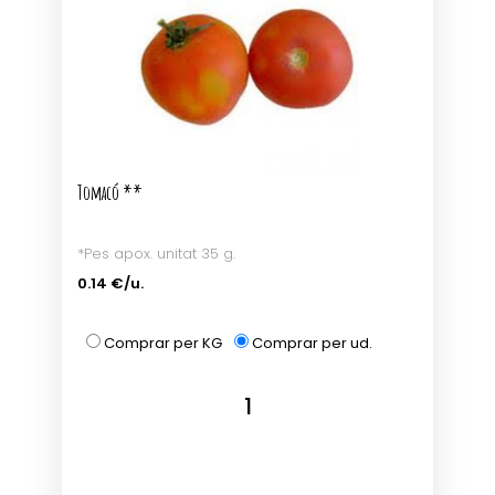
Tomacó **
*Pes apox. unitat 35 g.
0.14 €/u.
Comprar per KG
Comprar per ud.