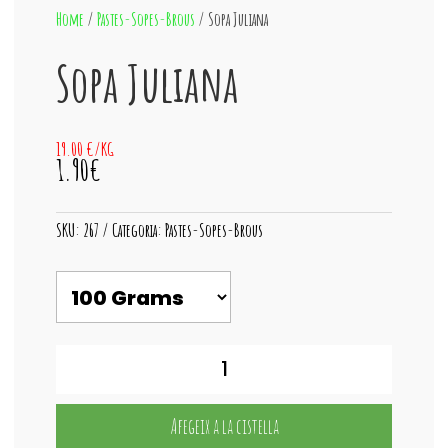
Home
/
Pastes-Sopes-Brous
/ Sopa Juliana
Sopa Juliana
19.00 €/KG
1.90€
SKU:
267
Categoria:
Pastes-Sopes-Brous
quantitat
de
Sopa
Juliana
Afegeix a la cistella