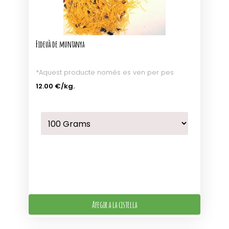
Fideuà de muntanya
*Aquest producte només es ven per pes
12.00 €
/kg.
Afegir a la cistella