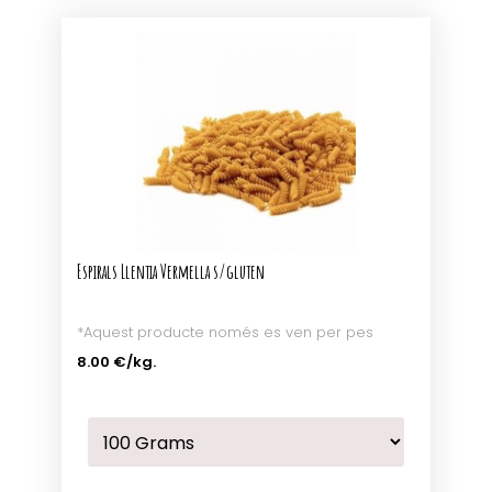
Espirals Llentia Vermella s/gluten
*Aquest producte només es ven per pes
8.00 €
/kg.