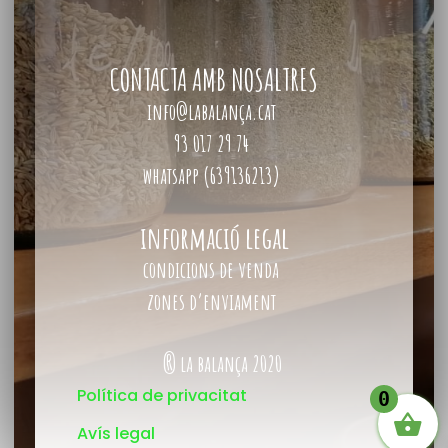
CONTACTA AMB NOSALTRES
info@labalança.cat
93 017 29 74
whatsapp (639136213)
informació legal
condicions de venda
zones d’enviament
® la balança 2020
Política de privacitat
0
Avís legal