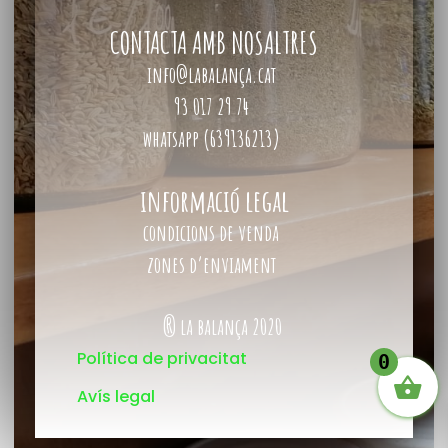
CONTACTA AMB NOSALTRES
info@labalança.cat
93 017 29 74
whatsapp (639136213)
informació legal
condicions de venda
zones d’enviament
® la balança 2020
Política de privacitat
0
Avís legal