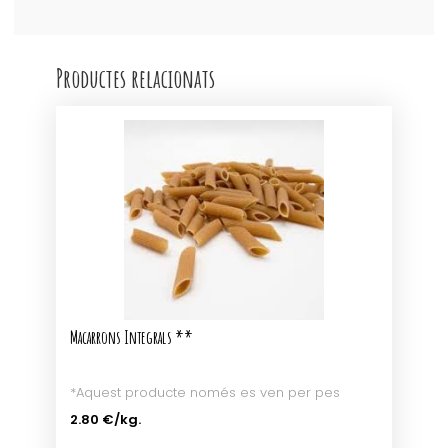
250gr
Productes relacionats
Macarrons Integrals **
*Aquest producte només es ven per pes
2.80 €
/kg.