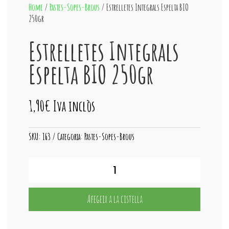
Home
/
Pastes-Sopes-Brous
/ Estrelletes Integrals Espelta BIO
250gr
Estrelletes Integrals
Espelta BIO 250gr
1,90
€
Iva inclòs
SKU:
163
Categoria:
Pastes-Sopes-Brous
quantitat
de
Estrelletes
Integrals
Afegeix a la cistella
Espelta
BIO