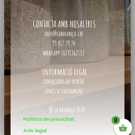
CONTACTA AMB NOSALTRES
info@labalança.cat
93 017 29 74
whatsapp (639136213)
informació legal
condicions de venda
zones d’enviament
® la balança 2020
Política de privacitat
0
Avís legal