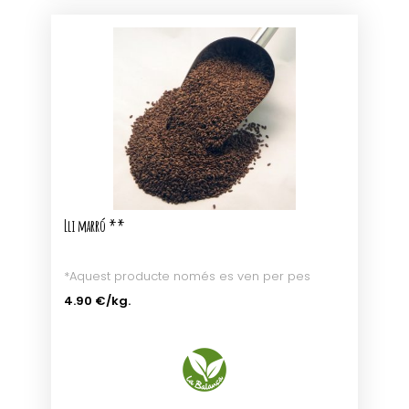
Lli marró **
*Aquest producte només es ven per pes
4.90 €
/kg.