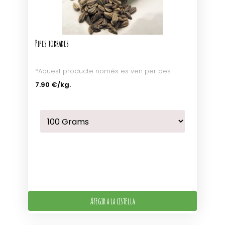
Pipes torrades
*Aquest producte només es ven per pes
7.90 €
/kg.
Afegir a la cistella