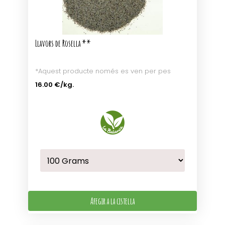
Llavors de Rosella **
*Aquest producte només es ven per pes
16.00 €
/kg.
Afegir a la cistella