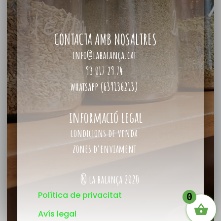
CONTACTA AMB NOSALTRES
info@labalança.cat
93 017 29 74
whatsapp (639136213)
informació legal
condicions de venda
zones d’enviament
® la balança 2020
Política de privacitat
0
Avís legal