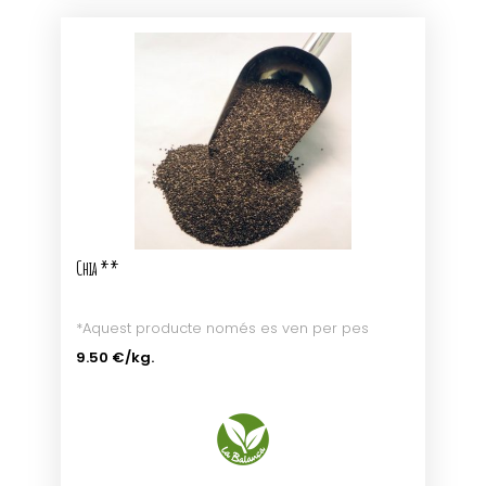
Chia **
*Aquest producte només es ven per pes
9.50 €
/kg.