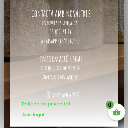
CONTACTA AMB NOSALTRES
info@labalança.cat
93 017 29 74
whatsapp (639136213)
informació legal
condicions de venda
zones d’enviament
® la balança 2020
Política de privacitat
0
Avís legal