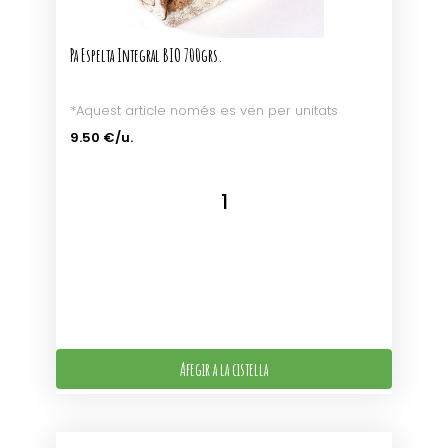
Pa Espelta Integral BIO 700grs.
*Aquest article només es ven per unitats
9.50 €/u.
Afegir a la cistella