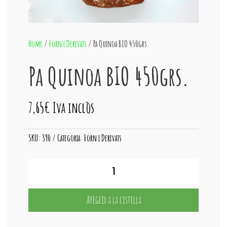
Home
/
Forn i Derivats
/ Pa Quinoa BIO 450grs.
Pa Quinoa BIO 450grs.
7,65
€
Iva inclòs
SKU:
390
Categoria:
Forn i Derivats
quantitat
de
Pa
Quinoa
Afegeix a la cistella
BIO
450grs.