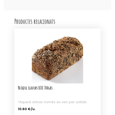
Productes relacionats
Pa Fajol Llavors BIO 700grs.
*Aquest article només es ven per unitats
10.60 €/u.