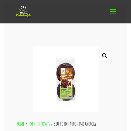
Home
/
Forn i Derivats
/ BIO Tortas Arros amb Garrofa