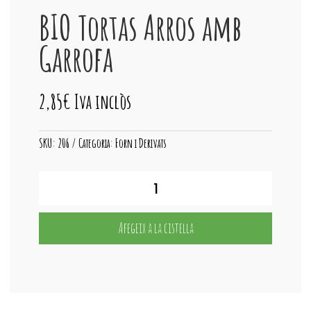
BIO Tortas Arros amb
Garrofa
2,85
€
Iva inclòs
SKU:
206
Categoria:
Forn i Derivats
quantitat
de
BIO
Tortas
Afegeix a la cistella
Arros
amb
Garrofa