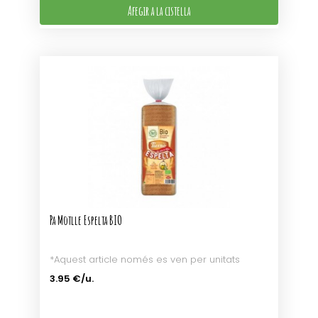
Afegir a la cistella
Pa Motlle Espelta BIO
*Aquest article només es ven per unitats
3.95 €/u.