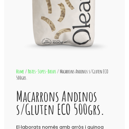
Home
/
Pastes-Sopes-Brous
/ Macarrons Andinos s/Gluten ECO
500grs.
Macarrons Andinos
s/Gluten ECO 500grs.
El·laborats només amb arròs i quinoa