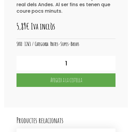
real dels Andes. Al ser fins es tenen que
coure pocs minuts.
5,89
€
Iva inclòs
SKU:
1263
Categoria:
Pastes-Sopes-Brous
quantitat
de
Macarrons
Andinos
Afegeix a la cistella
s/Gluten
ECO
500grs.
Productes relacionats