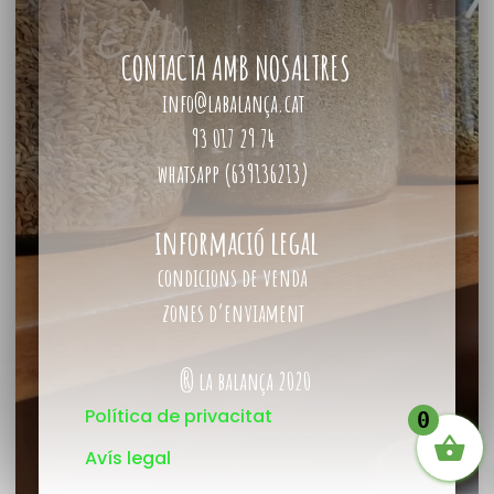
CONTACTA AMB NOSALTRES
info@labalança.cat
93 017 29 74
whatsapp (639136213)
informació legal
condicions de venda
zones d’enviament
® la balança 2020
Política de privacitat
0
Avís legal