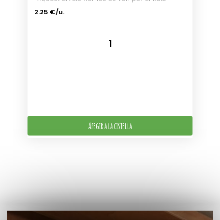
2.25 €/u.
Afegir a la cistella