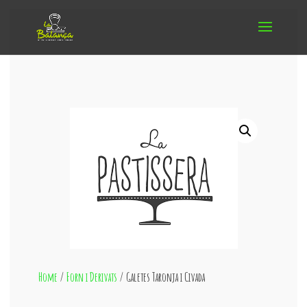
Home
/
Forn i Derivats
/ Galetes Taronja i Civada