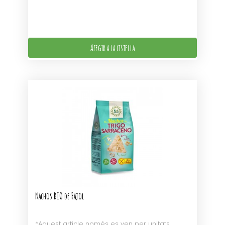
Afegir a la cistella
Nachos BIO de Fajol
*Aquest article només es ven per unitats