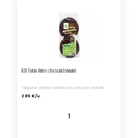
BIO Tortas Arros i Xocolata Fondant
*Aquest article només es ven per unitats
2.85 €/u.