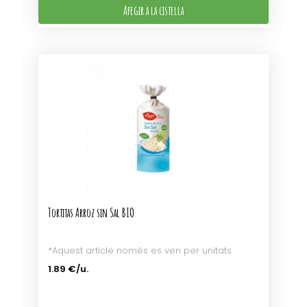
Afegir a la cistella
Tortitas Arroz sin Sal BIO
*Aquest article només es ven per unitats
1.89 €/u.