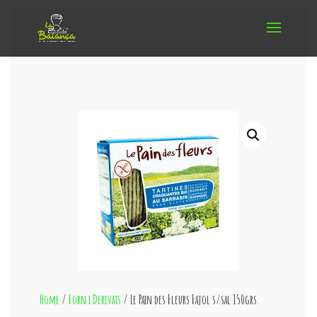
Home
/
Forn i Derivats
/ Le Pain des Fleurs Fajol s/sal 150grs.