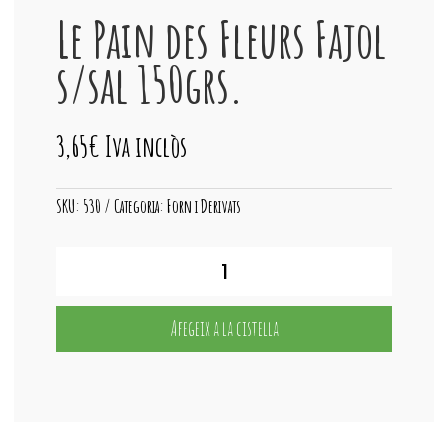
Le Pain des Fleurs Fajol
s/sal 150grs.
3,65
€
Iva inclòs
SKU:
530
Categoria:
Forn i Derivats
quantitat
de
Le
Pain
Afegeix a la cistella
des
Fleurs
Fajol
s/sal
150grs.