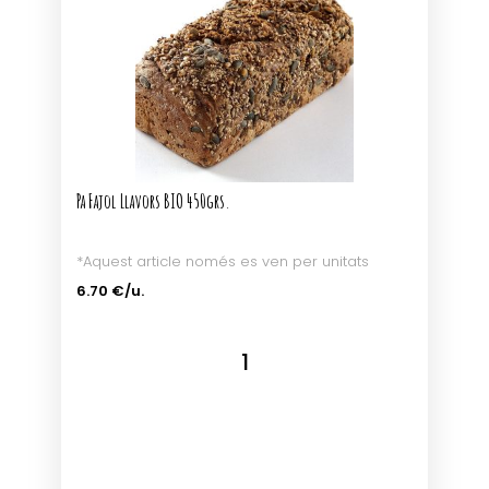
Pa Fajol Llavors BIO 450grs.
*Aquest article només es ven per unitats
6.70 €/u.