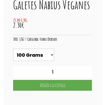
Galetes Nabius Veganes
23.00 €/KG
2.30€
SKU:
1267
Categoria:
Forn i Derivats
quantitat
de
Galetes
Nabius
Afegeix a la cistella
Veganes