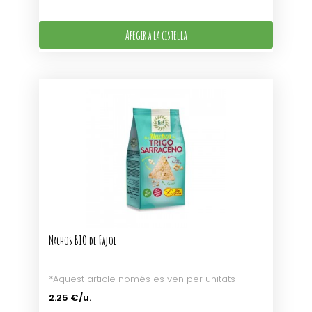
Afegir a la cistella
Nachos BIO de Fajol
*Aquest article només es ven per unitats
2.25 €/u.