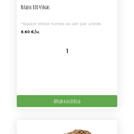
Pa Fajol BIO 450grs.
*Aquest article només es ven per unitats
6.60 €/u.
Afegir a la cistella