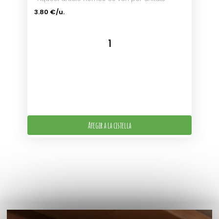
3.80 €/u.
Afegir a la cistella