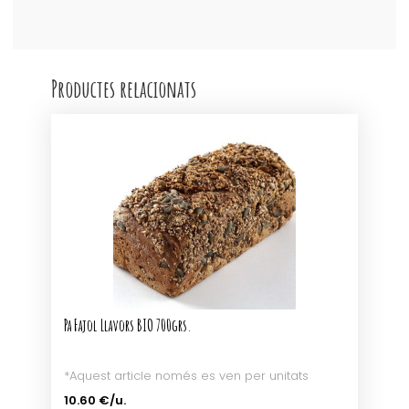
s/gluten
Productes relacionats
Pa Fajol Llavors BIO 700grs.
*Aquest article només es ven per unitats
10.60 €/u.