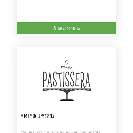
Afegir a la cistella
Pa de pessic La Pastissera
*Aquest article només es ven per unitats