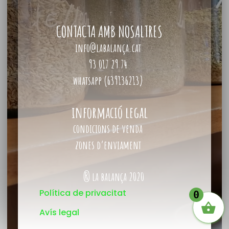
CONTACTA AMB NOSALTRES
info@labalança.cat
93 017 29 74
whatsapp (639136213)
informació legal
condicions de venda
zones d’enviament
® la balança 2020
Política de privacitat
0
Avís legal