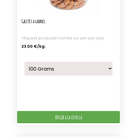
Galetes a granel
*Aquest producte només es ven per pes
23.00 €
/kg.
Afegir a la cistella