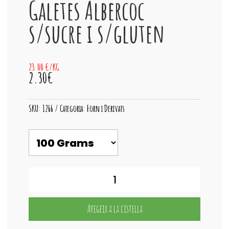
Galetes Albercoc
s/sucre i s/gluten
23.00 €/KG
2.30€
SKU:
1266
Categoria:
Forn i Derivats
quantitat
de
Galetes
Albercoc
Afegeix a la cistella
s/sucre
i