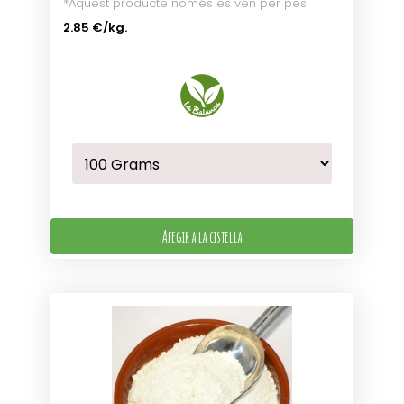
*Aquest producte només es ven per pes
2.85 €
/kg.
Afegir a la cistella