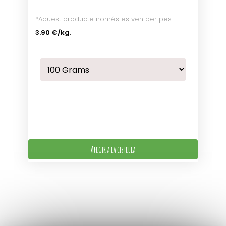
*Aquest producte només es ven per pes
3.90 €
/kg.
Afegir a la cistella