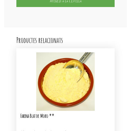
Afegeix a la cistella
**
Productes relacionats
Farina Blat de Moro **