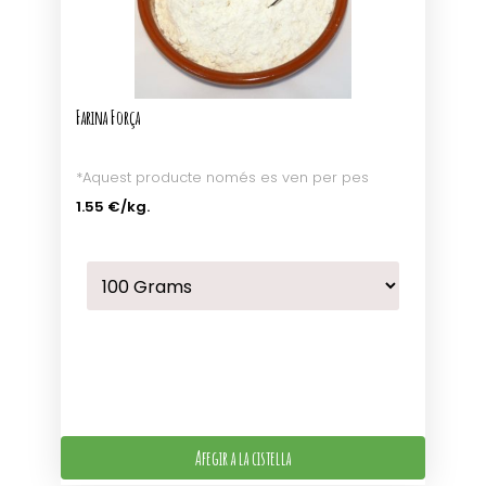
Farina Força
*Aquest producte només es ven per pes
1.55 €
/kg.
Afegir a la cistella