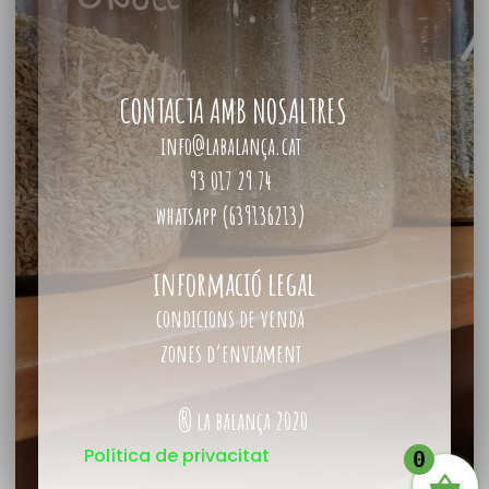
CONTACTA AMB NOSALTRES
info@labalança.cat
93 017 29 74
whatsapp (639136213)
informació legal
condicions de venda
zones d’enviament
® la balança 2020
Política de privacitat
0