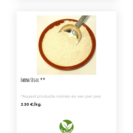
Farina Sègol **
*Aquest producte només es ven per pes
2.30 €
/kg.