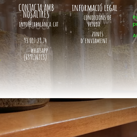
CONTACTA AMB
informació legal
NOSALTRES
condicions de
P
info@labalança.cat
venda
p
zones
A
93 017 29 74
d’enviament
whatsapp
(639136213)