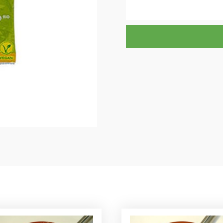
quantitat
de
Llevat
Pa
ECO
BIOGRÁ
9grs.