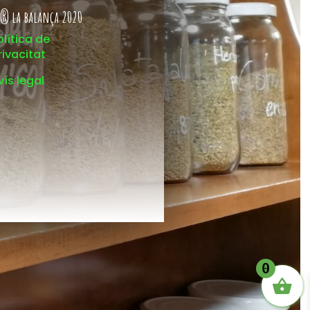
® la balança 2020
olítica de
rivacitat
vís legal
0