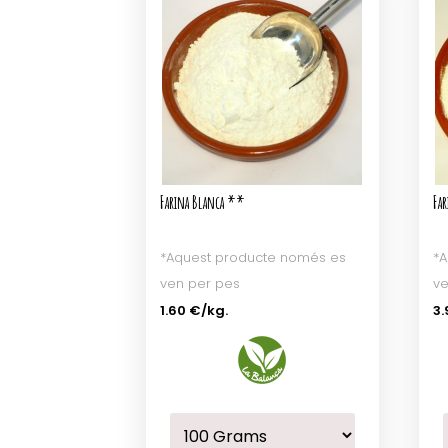
Farina Blanca **
Far
*Aquest producte només es
*A
ven per pes
ve
1.60 €
/kg.
3.