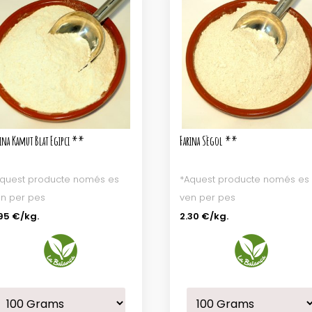
ina Kamut Blat Egipci **
Farina Sègol **
quest producte només es
*Aquest producte només es
n per pes
ven per pes
95 €
/kg.
2.30 €
/kg.