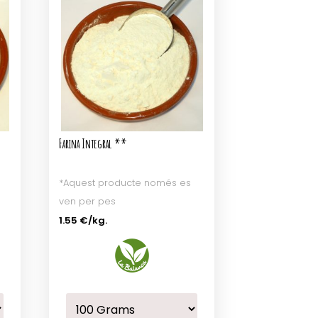
Farina Integral **
*Aquest producte només es
ven per pes
1.55 €
/kg.