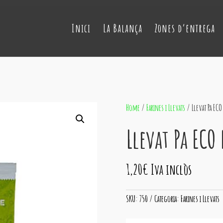
Inici
La Balança
Zones d’entrega
Home
/
Farines i Llevats
/ Llevat Pa EC
Llevat Pa ECO
1,20
€
Iva inclòs
SKU:
750
Categoria:
Farines i Llevats