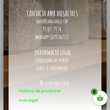
CONTACTA AMB NOSALTRES
info@labalança.cat
93 017 29 74
whatsapp (639136213)
informació legal
condicions de venda
zones d’enviament
® la balança 2020
Política de privacitat
0
Avís legal