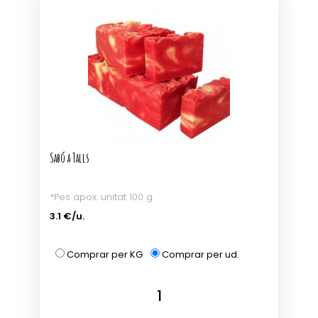
Sabó a Talls
*Pes apox. unitat 100 g.
3.1 €/u.
Comprar per KG
Comprar per ud.