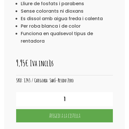
Lliure de fosfats i parabens
Sense colorants ni dioxans
Es dissol amb aigua freda i calenta
Per roba blanca i de color
Funciona en qualsevol tipus de
rentadora
9,95
€
Iva inclòs
SKU:
1243
Categoria:
Sabó-Residu Zero
quantitat
de
Detergent
Tires
Afegeix a la cistella
ECO
Lavanda