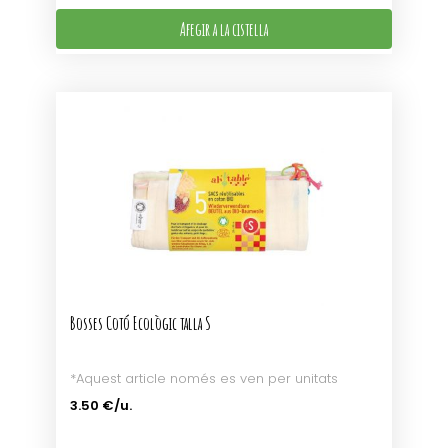
Afegir a la cistella
Bosses Cotó Ecològic talla S
*Aquest article només es ven per unitats
3.50 €/u.