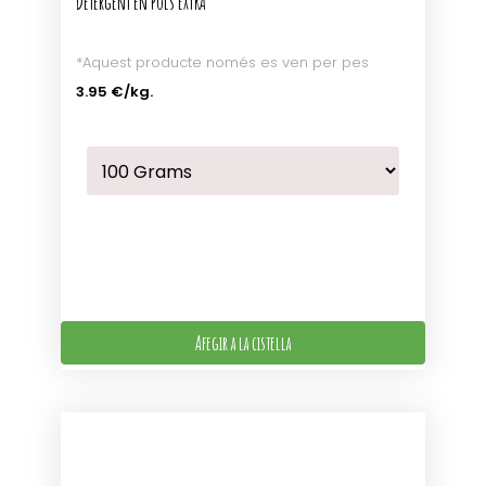
Detergent en pols EXTRA
*Aquest producte només es ven per pes
3.95 €
/kg.
Afegir a la cistella