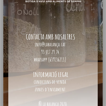
CONTACTA AMB NOSALTRES
info@labalança.cat
93 017 29 74
whatsapp (639136213)
informació legal
condicions de venda
zones d’enviament
® la balança 2020