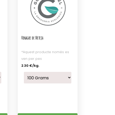
Vinagre de Neteja
*Aquest producte només es
ven per pes
2.30 €
/kg.