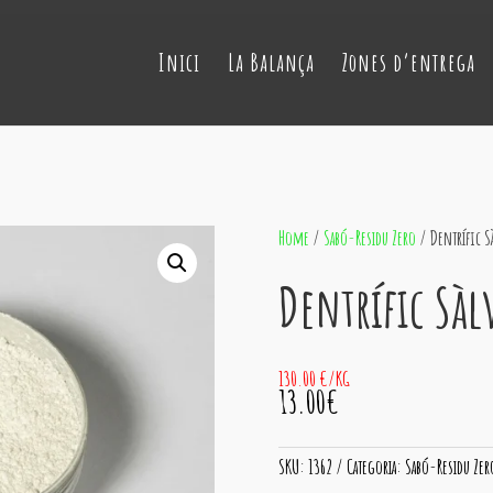
Inici
La Balança
Zones d’entrega
Home
/
Sabó-Residu Zero
/ Dentrífic Sà
Dentrífic Sàl
130.00 €/KG
13.00€
SKU:
1362
Categoria:
Sabó-Residu Zer