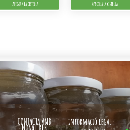
Afegir a la cistella
Afegir a la cistella
CONTACTA AMB
informació legal
NOSALTRES