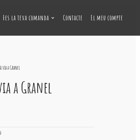
Fes la teva comanda
Contacte
El meu compte
lvia a Granel
via a Granel
o