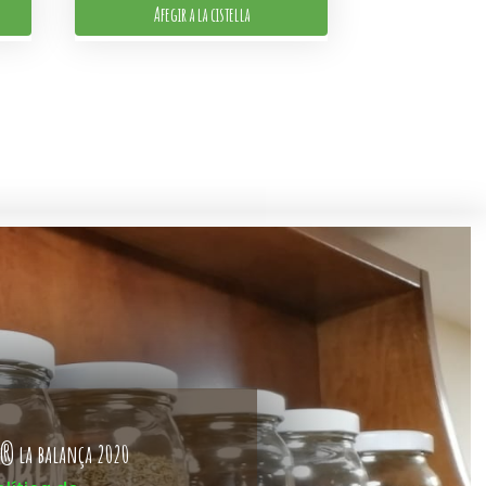
Afegir a la cistella
® la balança 2020