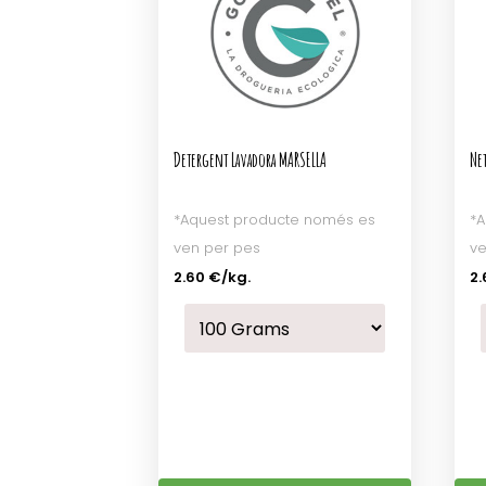
Detergent Lavadora MARSELLA
Ne
*Aquest producte només es
*A
ven per pes
ve
2.60 €
/kg.
2.