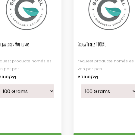
tejavidres Multiusos
Frega Terres FLORAL
quest producte només es
*Aquest producte només es
n per pes
ven per pes
60 €
/kg.
2.70 €
/kg.