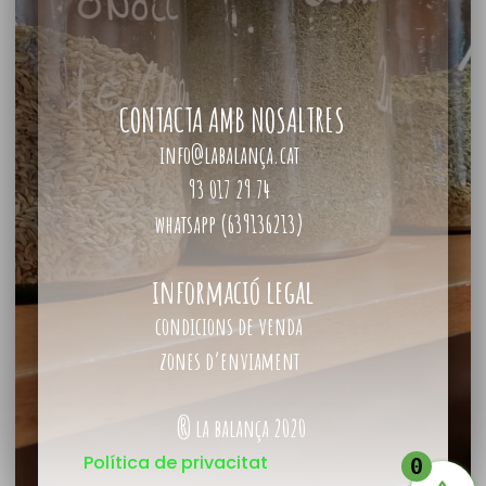
CONTACTA AMB NOSALTRES
info@labalança.cat
93 017 29 74
whatsapp (639136213)
informació legal
condicions de venda
zones d’enviament
® la balança 2020
Política de privacitat
0