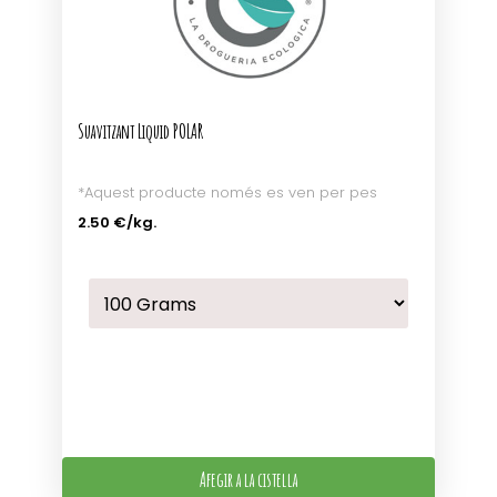
Suavitzant Liquid POLAR
*Aquest producte només es ven per pes
2.50 €
/kg.
Afegir a la cistella