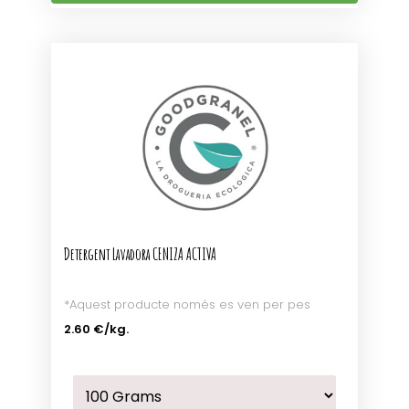
Detergent Lavadora CENIZA ACTIVA
*Aquest producte només es ven per pes
2.60 €
/kg.