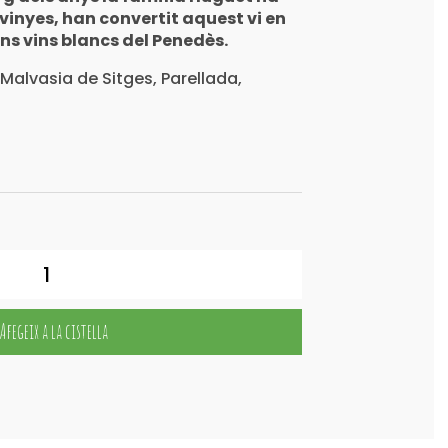
inyes, han convertit aquest vi en
ans vins blancs del Penedès.
alvasia de Sitges, Parellada,
Afegeix a la cistella