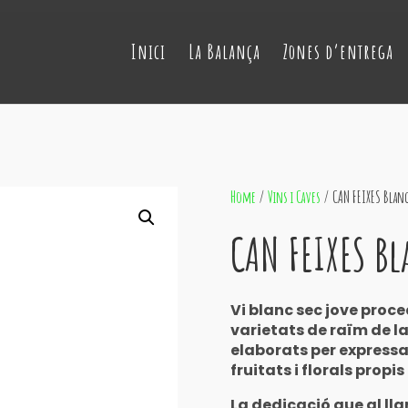
Inici
La Balança
Zones d’entrega
Home
/
Vins i Caves
/ CAN FEIXES Blanc
CAN FEIXES Bl
Vi blanc sec jove proc
varietats de raïm de l
elaborats per expressa
fruitats i florals prop
La dedicació que al lla