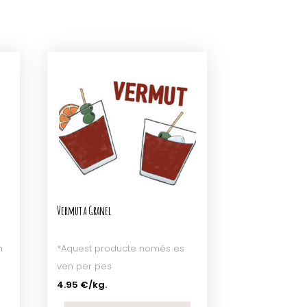
Vermut a Granel
n
*Aquest producte només es
ven per pes
4.95 €
/kg.