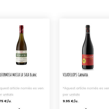
LLFORMOSA MASIA LA SALA Blanc
VILADELLOPS Garnatxa
quest article només es ven
*Aquest article només es ve
r unitats
per unitats
75 €/u.
9.95 €/u.