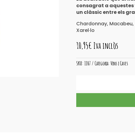
consagrat a aquestes v
un clàssic entre els gr
Chardonnay, Macabeu, M
Xarel·lo
10,95
€
Iva inclòs
SKU:
1107
Categoria:
Vins i Caves
quantitat
de
CAN
FEIXES
Blanc
Selecció
ECO