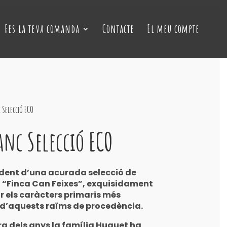
Fes la teva comanda
Contacte
El meu compte
 Selecció ECO
anc Selecció ECO
edent d’una acurada selecció de
a “Finca Can Feixes”, exquisidament
r els caràcters primaris més
is d’aquests raïms de procedència.
rg dels anys la família Huguet ha