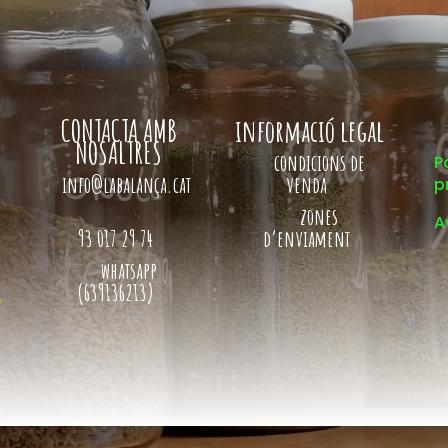
CONTACTA AMB
informació legal
NOSALTRES
condicions de
P
info@labalança.cat
venda
p
zones
A
93 017 29 74
d’enviament
whatsapp
(639136213)