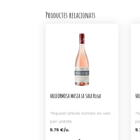
Productes relacionats
VALLFORMOSA MASIA LA SALA Rosat
VA
*Aquest article només es ven
*A
per unitats
pe
5.75 €/u.
5.