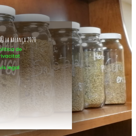
® la balança 2020
olítica de
rivacitat
vís legal