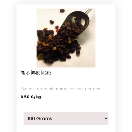
Panses Jumbo Negres
*Aquest producte només es ven per pes
6.50 €
/kg.