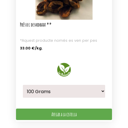
Préssec deshidratat **
*Aquest producte només es ven per pes
33.00 €
/kg.
Afegir a la cistella