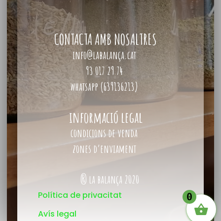
CONTACTA AMB NOSALTRES
info@labalança.cat
93 017 29 74
whatsapp (639136213)
informació legal
condicions de venda
zones d’enviament
® la balança 2020
Política de privacitat
0
Avís legal