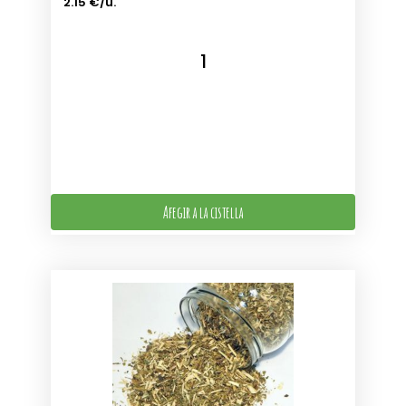
2.15 €/u.
Afegir a la cistella