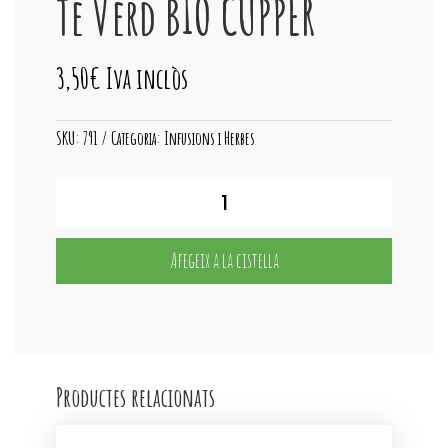
Te Verd BIO CUPPER
3,50
€
Iva inclòs
SKU:
791
Categoria:
Infusions i Herbes
quantitat
de
Te
Verd
Afegeix a la cistella
BIO
CUPPER
Productes relacionats