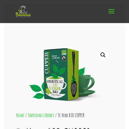
Home
/
Infusions i Herbes
/ Te Verd BIO CUPPER