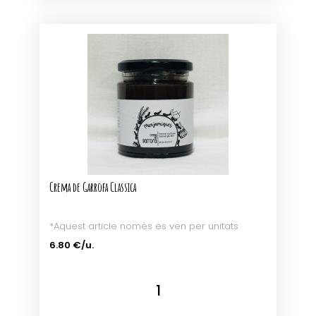
Crema de Garrofa Classica
*Aquest article només es ven per unitats
6.80 €/u.