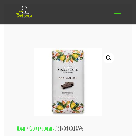
Home
/
Cacau i Xocolates
/ SIMON COLL 85%