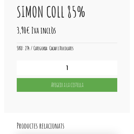
SIMON COLL 85%
3,90
€
Iva inclòs
SKU:
274
Categoria:
Cacau i Xocolates
quantitat
de
SIMON
COLL
Afegeix a la cistella
85%
Productes relacionats