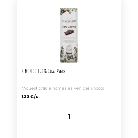
SIMON COLL 70% Cacau 25grs.
*Aquest article només es ven per unitats
1.30 €/u.