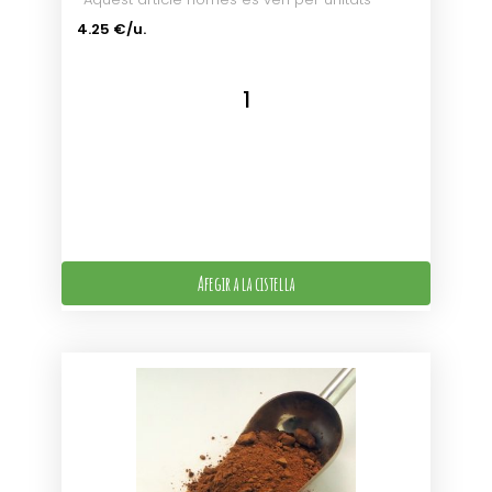
4.25 €/u.
Afegir a la cistella