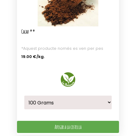
Cacau **
*Aquest producte només es ven per pes
19.00 €
/kg.
Afegir a la cistella