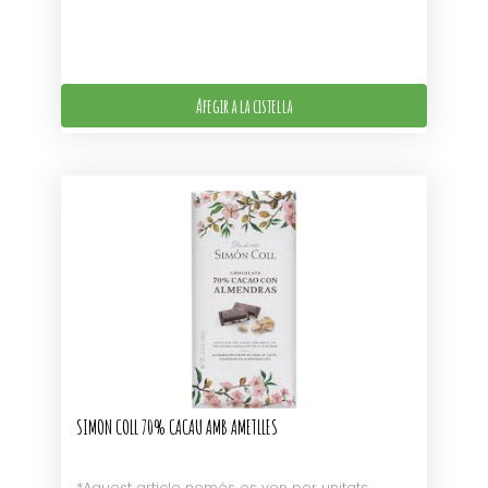
Afegir a la cistella
SIMON COLL 70% CACAU AMB AMETLLES
*Aquest article només es ven per unitats