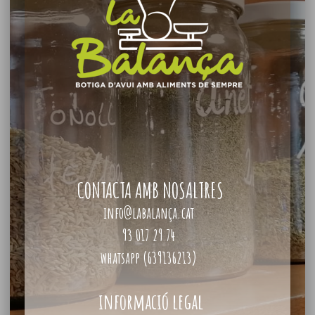
CONTACTA AMB NOSALTRES
info@labalança.cat
93 017 29 74
whatsapp (639136213)
informació legal