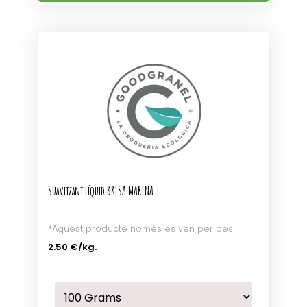
Suavitzant Líquid BRISA MARINA
*Aquest producte només es ven per pes
2.50 €
/kg.