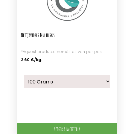
Netejavidres Multiusos
*Aquest producte només es ven per pes
2.60 €
/kg.
Afegir a la cistella