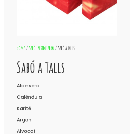
Home
/
Sabó-Residu Zero
/ Sabó a Talls
Sabó a Talls
Aloe vera
Calèndula
Karité
Argan
Alvocat