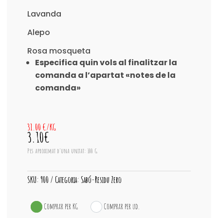
Lavanda
Alepo
Rosa mosqueta
Especifica quin vols al finalitzar la
comanda a l’apartat «notes de la
comanda»
31.00 €/KG
3.10€
Pes aproximat d'una unitat: 100 G
SKU:
900
Categoria:
Sabó-Residu Zero
Comprar per KG
Comprar per ud.