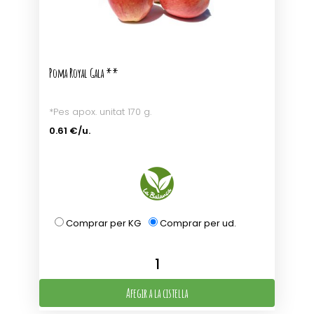
Poma Royal Gala **
*Pes apox. unitat 170 g.
0.61 €/u.
Comprar per KG
Comprar per ud.
Afegir a la cistella