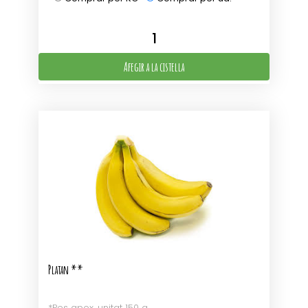
Afegir a la cistella
Platan **
*Pes apox. unitat 150 g.