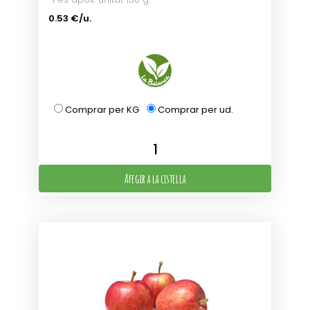
0.53 €/u.
Comprar per KG
Comprar per ud.
Afegir a la cistella