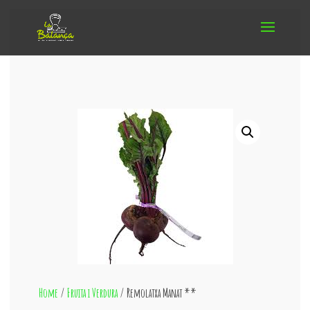
Home
/
Fruita i Verdura
/ Remolatxa Manat **