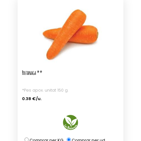
Pastanaga **
*Pes apox. unitat 150 g.
0.38 €/u.
Comprar per KG
Comprar per ud.