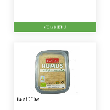
Afegir a la cistella
Humus BIO 170grs.