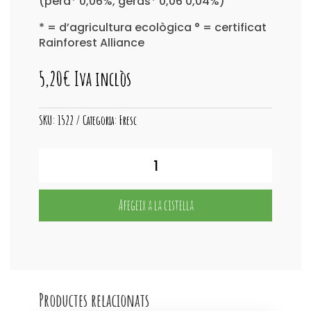
(pera* 0,06%, gerds* 0,06 0,04%)
* = d’agricultura ecològica ° = certificat
Rainforest Alliance
5,20
€
Iva inclòs
SKU:
1522
Categoria:
Fresc
quantitat
de
Polins
Fruita
Afegeix a la cistella
per
Congelar
10u.
Productes relacionats