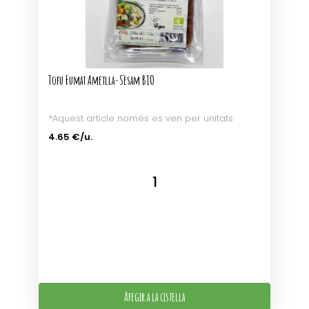
Tofu Fumat Ametlla-Sèsam BIO
*Aquest article només es ven per unitats
4.65 €/u.
Afegir a la cistella