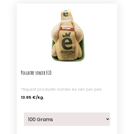
Pollastre sencer ECO
*Aquest producte només es ven per pes
10.95 €
/kg.