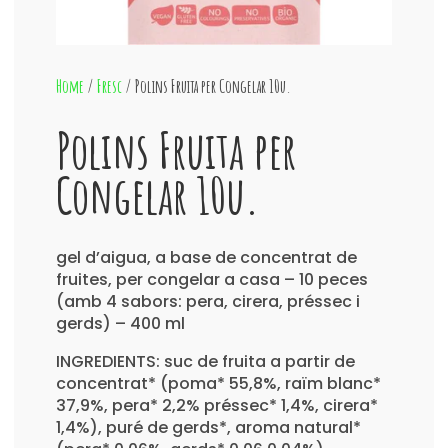
Home
/
Fresc
/ Polins Fruita per Congelar 10u.
Polins Fruita per
Congelar 10u.
gel d’aigua, a base de concentrat de
fruites, per congelar a casa – 10 peces
(amb 4 sabors: pera, cirera, préssec i
gerds) – 400 ml
INGREDIENTS: suc de fruita a partir de
concentrat* (poma* 55,8%, raïm blanc*
37,9%, pera* 2,2% préssec* 1,4%, cirera*
1,4%), puré de gerds*, aroma natural*