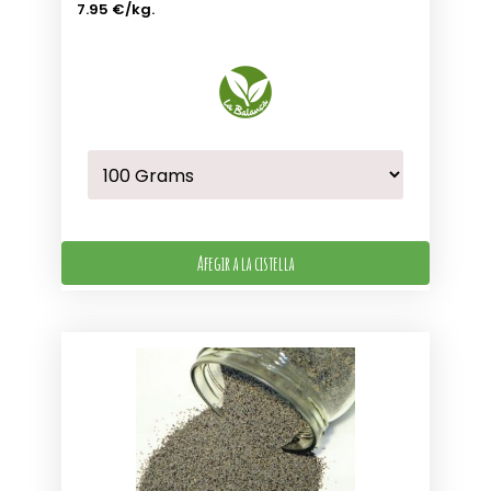
7.95 €
/kg.
Afegir a la cistella