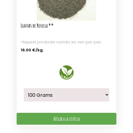
Llavors de Rosella **
*Aquest producte només es ven per pes
16.00 €
/kg.
Afegir a la cistella