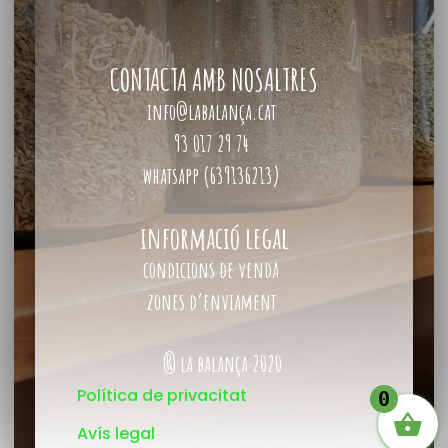
CONTACTA AMB NOSALTRES
info@labalança.cat
93 017 29 74
whatsapp (639136213)
informació legal
condicions de venda
zones d’enviament
® la balança 2020
Política de privacitat
0
Avís legal