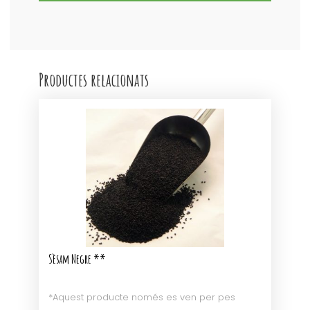
Productes relacionats
Sèsam Negre **
*Aquest producte només es ven per pes