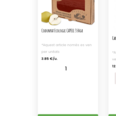
Codonyat Ecologic CAPELL 350gr
Ca
*Aquest article només es ven
per unitats
*A
3.85 €/u.
ve
12