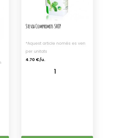
Stevia Comprimits SHIP
*Aquest article només es ven
per unitats
4.70 €/u.
n