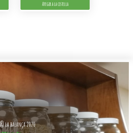
Afegir a la cistella
® la balança 2020