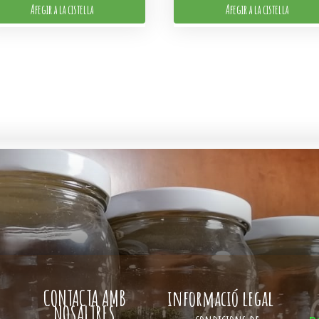
Afegir a la cistella
Afegir a la cistella
CONTACTA AMB
informació legal
NOSALTRES