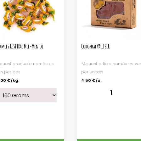
ramels RESPIRAL Mel-Mentol
Codonyat VALLISER
quest producte només es
*Aquest article només es ve
n per pes
per unitats
.00 €
/kg.
4.50 €/u.