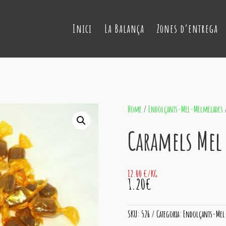
Inici
La Balança
Zones d’entrega
Home
/
Endolçants-Mel-Melmelades
/
Caramels Mel
12.00 €/KG
1.20€
SKU:
526
Categoria:
Endolçants-Mel