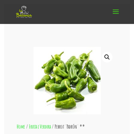
Home
/
Fruita i Verdura
/ Pebrot ¨Padrón¨ **