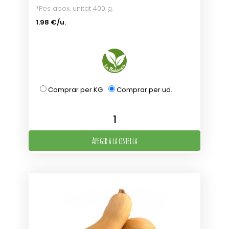
*Pes apox. unitat 400 g.
1.98 €/u.
Comprar per KG
Comprar per ud.
Afegir a la cistella