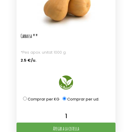
Carbassa **
*Pes apox. unitat 1000 g.
2.5 €/u.
Comprar per KG
Comprar per ud.
Afegir a la cistella