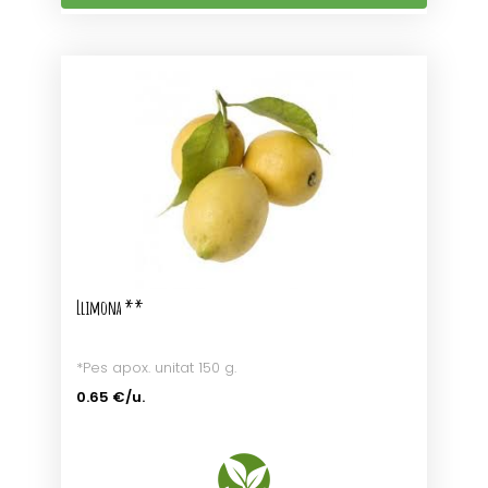
Llimona **
*Pes apox. unitat 150 g.
0.65 €/u.