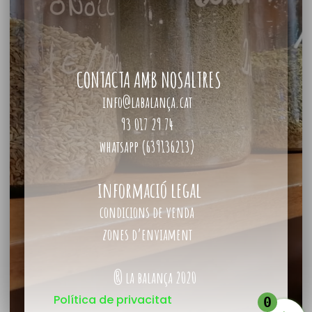
CONTACTA AMB NOSALTRES
info@labalança.cat
93 017 29 74
whatsapp (639136213)
informació legal
condicions de venda
zones d’enviament
® la balança 2020
Política de privacitat
0