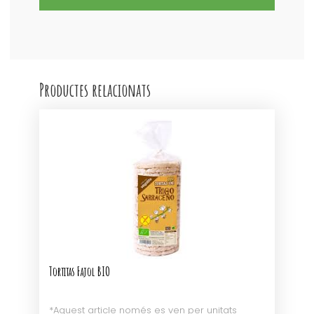
Espelta
s/crosta
BIO
Productes relacionats
Tortitas Fajol BIO
*Aquest article només es ven per unitats