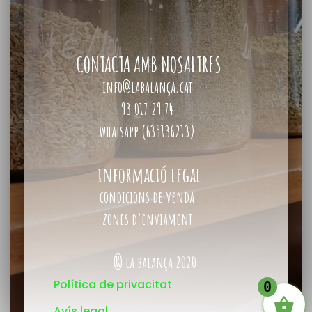
CONTACTA AMB NOSALTRES
info@labalança.cat
93 017 29 74
whatsapp (639136213)
informació legal
condicions de venda
zones d’enviament
® la balança 2020
Política de privacitat
0
Avís legal