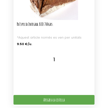
Pa Espelta Integral BIO 700grs.
*Aquest article només es ven per unitats
9.50 €/u.
Afegir a la cistella