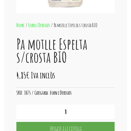
Home
/
Forn i Derivats
/ Pa motlle Espelta s/crosta BIO
Pa motlle Espelta
s/crosta BIO
4,85
€
Iva inclòs
SKU:
1075
Categoria:
Forn i Derivats
quantitat
de
Pa
motlle
Afegeix a la cistella