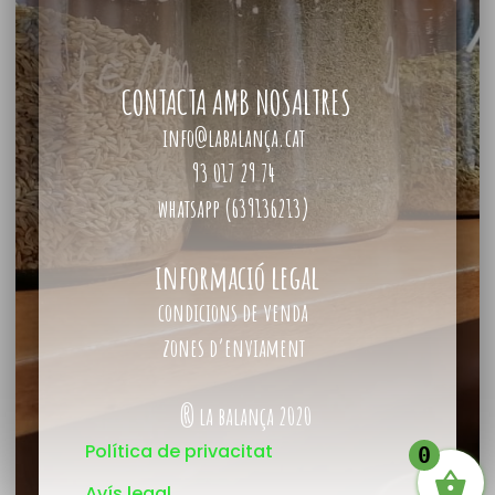
CONTACTA AMB NOSALTRES
info@labalança.cat
93 017 29 74
whatsapp (639136213)
informació legal
condicions de venda
zones d’enviament
® la balança 2020
Política de privacitat
0
Avís legal