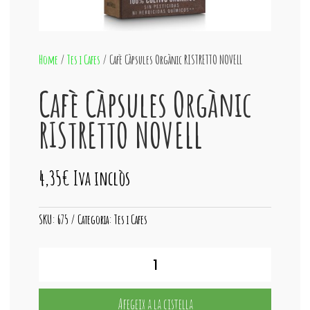
Home
/
Tes i Cafes
/ Cafè Càpsules Orgànic RISTRETTO NOVELL
Cafè Càpsules Orgànic
RISTRETTO NOVELL
4,35
€
Iva inclòs
SKU:
675
Categoria:
Tes i Cafes
quantitat
de
Cafè
Càpsules
Afegeix a la cistella