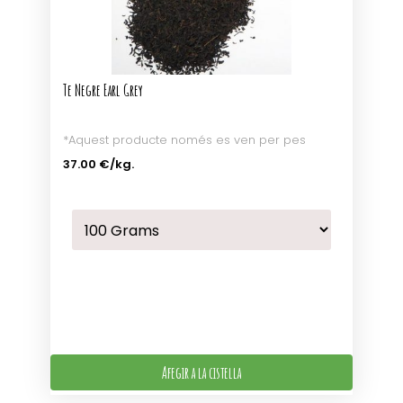
Te Negre Earl Grey
*Aquest producte només es ven per pes
37.00 €
/kg.
Afegir a la cistella