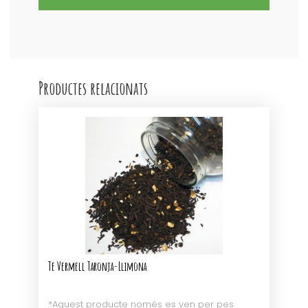
Orgànic
RISTRETTO
NOVELL
Productes relacionats
Te Vermell Taronja-Llimona
*Aquest producte només es ven per pes