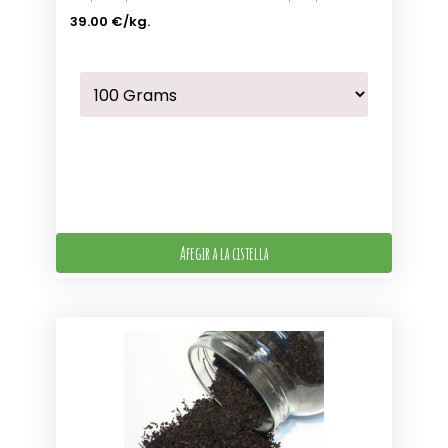
39.00 €
/kg.
Afegir a la cistella