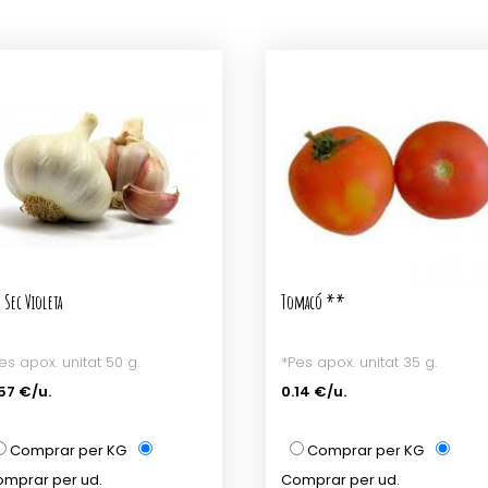
 Sec Violeta
Tomacó **
es apox. unitat 50 g.
*Pes apox. unitat 35 g.
57 €/u.
0.14 €/u.
Comprar per KG
Comprar per KG
mprar per ud.
Comprar per ud.