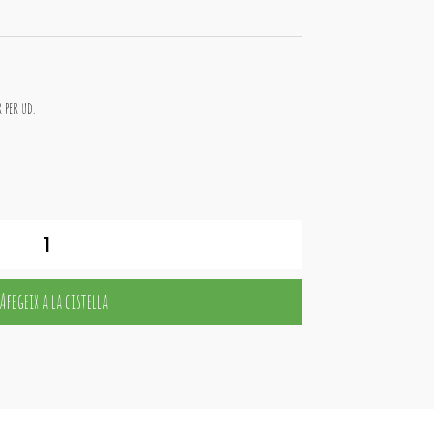
 per ud.
Afegeix a la cistella