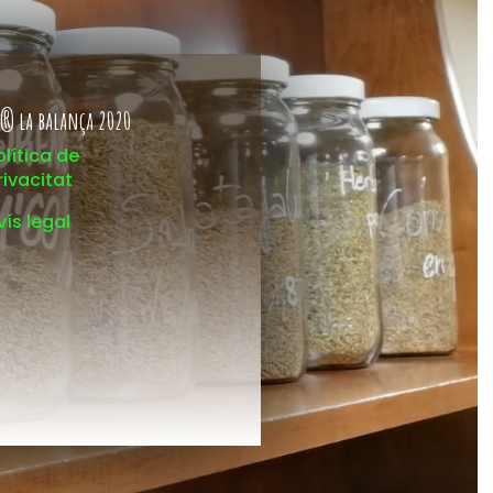
® la balança 2020
olítica de
rivacitat
vís legal