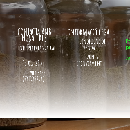
CONTACTA AMB
informació legal
NOSALTRES
condicions de
P
info@labalança.cat
venda
p
zones
A
93 017 29 74
d’enviament
whatsapp
(639136213)