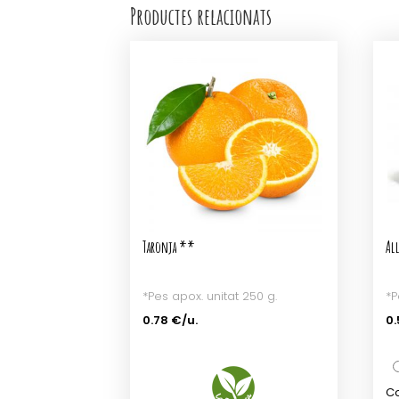
Productes relacionats
Taronja **
All
*Pes apox. unitat 250 g.
*P
0.78 €/u.
0.
Co