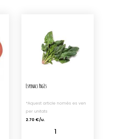
Espinacs Pagès
*Aquest article només es ven
per unitats
2.70 €/u.