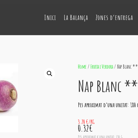
Inici
La Balança
Zones d’entrega
Home
/
Fruita i Verdura
/ Nap Blanc **
Nap Blanc **
Pes aproximat d’una unitat: 180 
3.20 €/KG
0.32€
Pes aproximat d'una unitat: 130 G