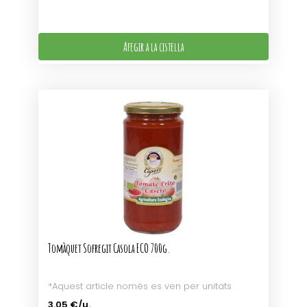
Afegir a la cistella
Tomàquet Sofregit Casola ECO 700g.
*Aquest article només es ven per unitats
3.05 €/u.