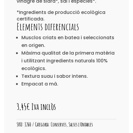
vinagre de sidra*, sal i espècies*.
*Ingredients de producció ecològica
certificada.
Elements diferencials
Musclos criats en batea i seleccionats
en origen.
Màxima qualitat de la primera matèria
i utilitzant ingredients naturals 100%
ecològics.
Textura suau i sabor intens.
Empacat a mà.
3,45
€
Iva inclòs
SKU:
1260
Categoria:
Conserves, Salses i Untables