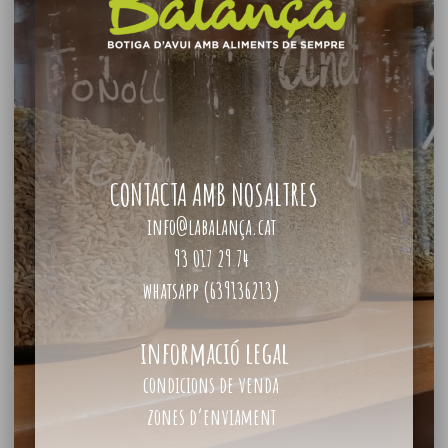
CONTACTA AMB NOSALTRES
info@labalança.cat
93 017 29 74
whatsapp (639136213)
informació legal
condicions de venda
zones d’enviament