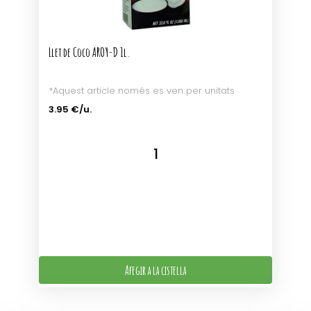
Llet de Coco AROY-D 1l.
*Aquest article només es ven per unitats
3.95 €/u.
Afegir a la cistella