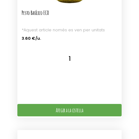
Pesto Basílico ECO
*Aquest article només es ven per unitats
3.60 €/u.
Afegir a la cistella