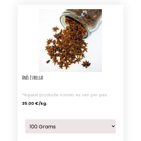
Anís Estrellat
*Aquest producte només es ven per pes
35.00 €
/kg.