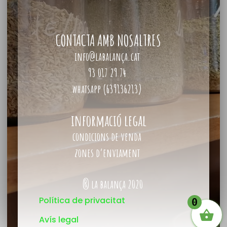
CONTACTA AMB NOSALTRES
info@labalança.cat
93 017 29 74
whatsapp (639136213)
informació legal
condicions de venda
zones d’enviament
® la balança 2020
Política de privacitat
0
Avís legal