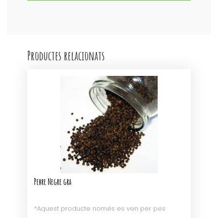
Productes relacionats
Pebre Negre gra
*Aquest producte només es ven per pes