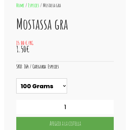
Home
/
Especies
/ Mostassa gra
Mostassa gra
15.00 €/KG
1.50€
SKU:
164
Categoria:
Especies
quantitat
de
Mostassa
gra
Afegeix a la cistella