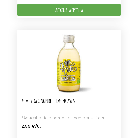
Afegir a la cistella
Kom-Vida Gingebre-Llimona 250ml.
*Aquest article només es ven per unitats
2.59 €/u.