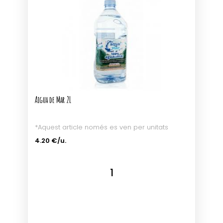
Aigua de Mar 2L
*Aquest article només es ven per unitats
4.20 €/u.