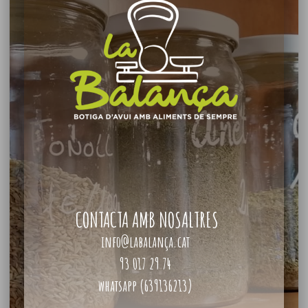
CONTACTA AMB NOSALTRES
info@labalança.cat
93 017 29 74
whatsapp (639136213)