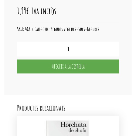
1,99
€
Iva inclòs
SKU:
488
Categoria:
Begudes Vegetals-Sucs-Begudes
quantitat
de
MONSOY
Civada
Afegeix a la cistella
BIO
Productes relacionats