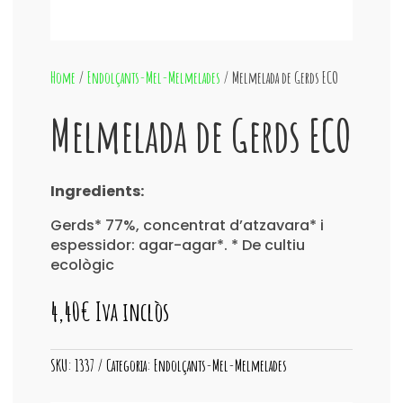
Home
/
Endolçants-Mel-Melmelades
/ Melmelada de Gerds ECO
Melmelada de Gerds ECO
Ingredients:
Gerds* 77%, concentrat d’atzavara* i
espessidor: agar-agar*. * De cultiu
ecològic
4,40
€
Iva inclòs
SKU:
1337
Categoria:
Endolçants-Mel-Melmelades