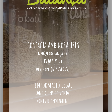
CONTACTA AMB NOSALTRES
info@labalança.cat
93 017 29 74
whatsapp (639136213)
informació legal
condicions de venda
zones d’enviament