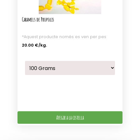
Caramels de Propolis
*Aquest producte només es ven per pes
20.00 €
/kg.
Afegir a la cistella