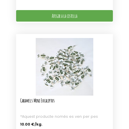
Afegir a la cistella
Caramels Mini Eucaliptus
*Aquest producte només es ven per pes
10.00 €
/kg.