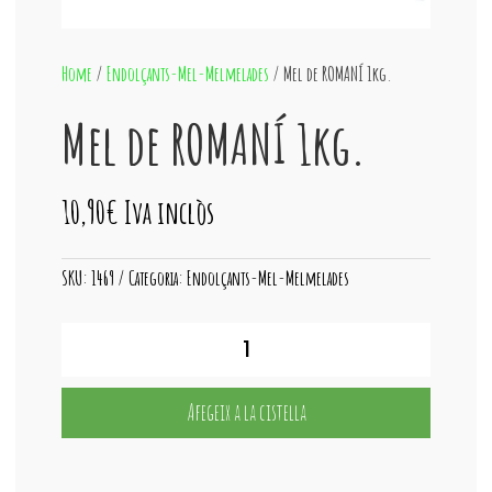
Home
/
Endolçants-Mel-Melmelades
/ Mel de ROMANÍ 1kg.
Mel de ROMANÍ 1kg.
10,90
€
Iva inclòs
SKU:
1469
Categoria:
Endolçants-Mel-Melmelades
quantitat
de
Mel
de
Afegeix a la cistella
ROMANÍ
1kg.