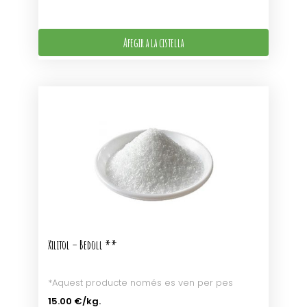
Afegir a la cistella
Xilitol – Bedoll **
*Aquest producte només es ven per pes
15.00 €
/kg.