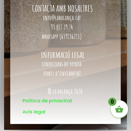
CONTACTA AMB NOSALTRES
info@labalança.cat
93 017 29 74
whatsapp (639136213)
informació legal
condicions de venda
zones d’enviament
® la balança 2020
Política de privacitat
0
Avís legal