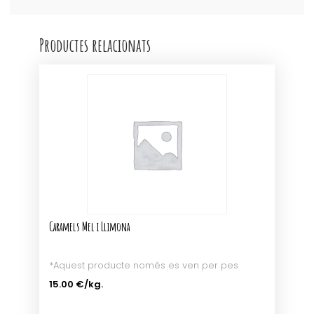
Productes relacionats
Caramels Mel i Llimona
*Aquest producte només es ven per pes
15.00 €
/kg.