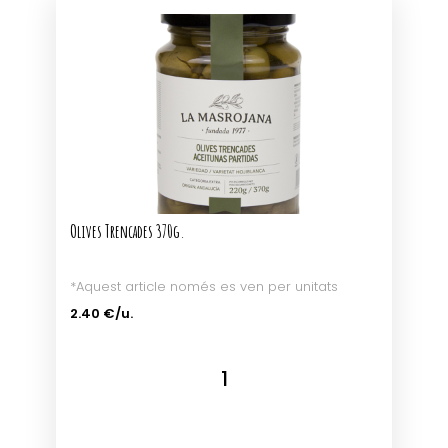
Olives Trencades 370g.
*Aquest article només es ven per unitats
2.40 €/u.