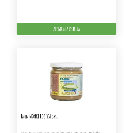
Afegir a la cistella
Tahin MONKI ECO 330grs.
*Aquest article només es ven per unitats