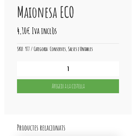
Maionesa ECO
4,10
€
Iva inclòs
SKU:
977
Categoria:
Conserves, Salses i Untables
quantitat
de
Maionesa
ECO
Afegeix a la cistella
Productes relacionats