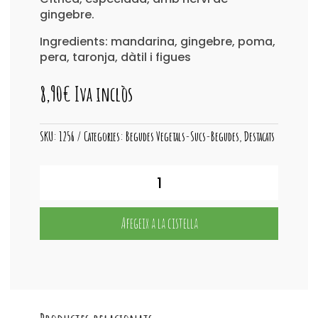
gingebre.
Ingredients: mandarina, gingebre, poma,
pera, taronja, dàtil i figues
8,90
€
Iva inclòs
SKU:
1256
Categories:
Begudes Vegetals-Sucs-Begudes
,
Destacats
quantitat
de
Kombutxa
Gingebre-
Afegeix a la cistella
Mandarina
LA
REBEL
750ml.