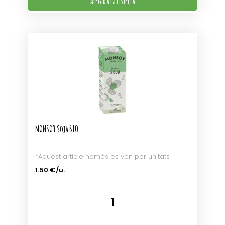
Afegir a la cistella
MONSOY Soja BIO
*Aquest article només es ven per unitats
1.50 €/u.