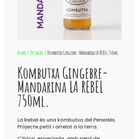
Home
/
Destacats
/ Kombutxa Gingebre-Mandarina LA REBEL 750ml.
Kombutxa Gingebre-
Mandarina LA REBEL
750ml.
La Rebel és una kombutxa del Penedès.
Projecte petit i arrelat a la terra.
Cítrica, especiada, amb nervi de