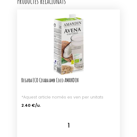
Productes relacionats
Beguda ECO Civada amb Coco AMANDIN
*Aquest article només es ven per unitats
2.40 €/u.