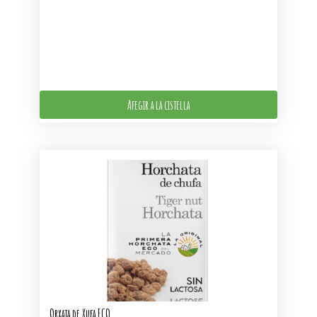
Afegir a la cistella
Orxata de Xufa ECO