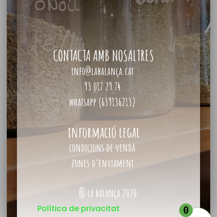
CONTACTA AMB NOSALTRES
info@labalança.cat
93 017 29 74
whatsapp (639136213)
informació legal
condicions de venda
zones d’enviament
® la balança 2020
Política de privacitat
0