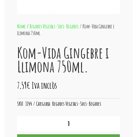
Home
/
Begudes Vegetals-Sucs-Begudes
/ Kom-Vida Gingebre i
Llimona 750ml.
Kom-Vida Gingebre i
Llimona 750ml.
7,59
€
Iva inclòs
SKU:
1144
Categoria:
Begudes Vegetals-Sucs-Begudes
quantitat
de
Kom-