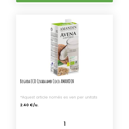
Beguda ECO Civada amb Coco AMANDIN
*Aquest article només es ven per unitats
2.40 €/u.