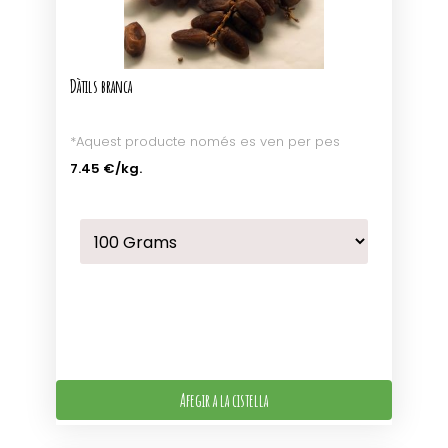
Dàtils branca
*Aquest producte només es ven per pes
7.45 €
/kg.
Afegir a la cistella