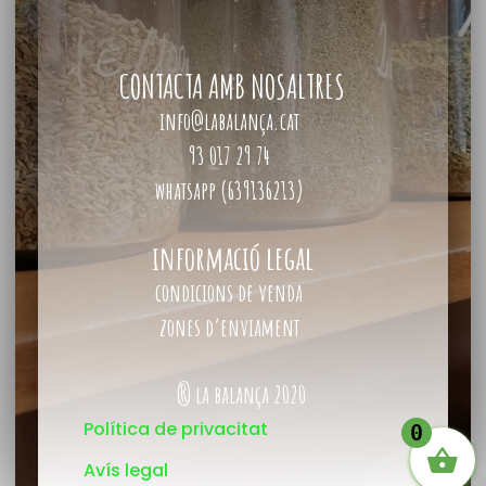
CONTACTA AMB NOSALTRES
info@labalança.cat
93 017 29 74
whatsapp (639136213)
informació legal
condicions de venda
zones d’enviament
® la balança 2020
Política de privacitat
0
Avís legal