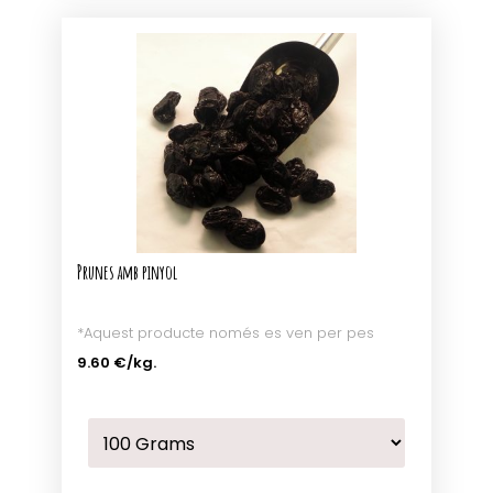
Prunes amb pinyol
*Aquest producte només es ven per pes
9.60 €
/kg.