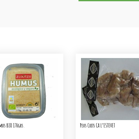
Llimona-
Gingebre
130ml.
mus BIO 170grs.
Peus Cuits CA L’ESTEVET