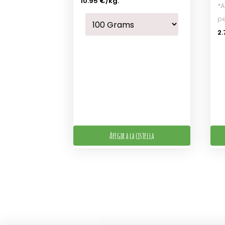
10.95 €
/kg.
*A
pe
2.
Afegir a la cistella