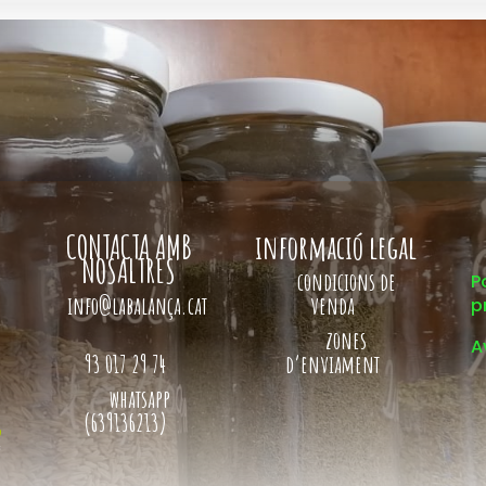
CONTACTA AMB
informació legal
NOSALTRES
condicions de
P
info@labalança.cat
venda
p
zones
A
93 017 29 74
d’enviament
whatsapp
(639136213)