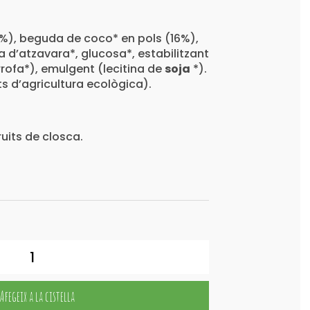
8%), beguda de coco* en pols (16%),
na d’atzavara*, glucosa*, estabilitzant
rrofa*), emulgent (lecitina de
soja
*).
s d’agricultura ecològica).
ruits de closca.
Afegeix a la cistella