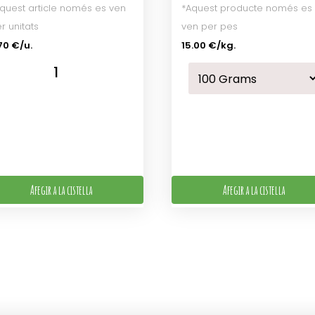
quest article només es ven
*Aquest producte només es
r unitats
ven per pes
70 €/u.
15.00 €
/kg.
Afegir a la cistella
Afegir a la cistella