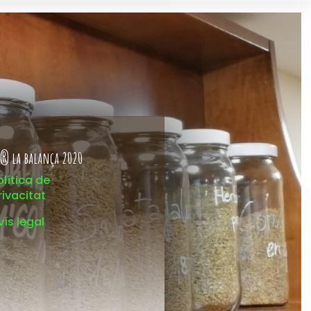
® la balança 2020
olítica de
rivacitat
vís legal