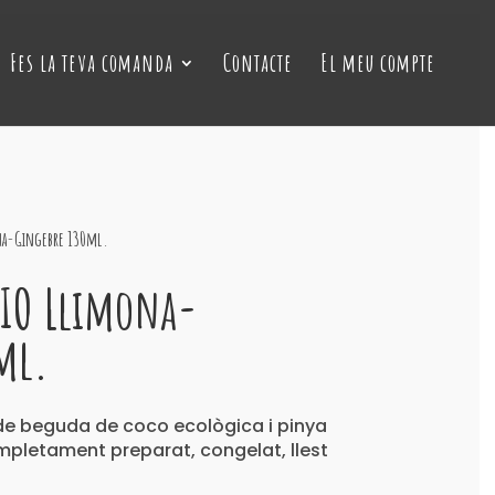
Fes la teva comanda
Contacte
El meu compte
ona-Gingebre 130ml.
BIO Llimona-
ml.
 de beguda de coco ecològica i pinya
mpletament preparat, congelat, llest