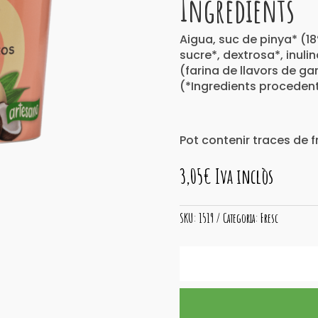
Ingredients
Aigua, suc de pinya* (1
sucre*, dextrosa*, inuli
(farina de llavors de ga
(*Ingredients procedent
Pot contenir traces de f
3,05
€
Iva inclòs
SKU:
1519
Categoria:
Fresc
quantitat
de
Gelat
Artesà
BIO