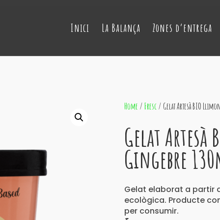
Inici
La Balança
Zones d’entrega
Home
/
Fresc
/ Gelat Artesà BIO Llim
Gelat Artesà 
Gingebre 130
Gelat elaborat a partir
ecològica. Producte co
per consumir.