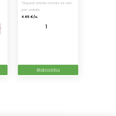
*Aquest article només es ven
per unitats
4.65 €/u.
Afegir a la cistella