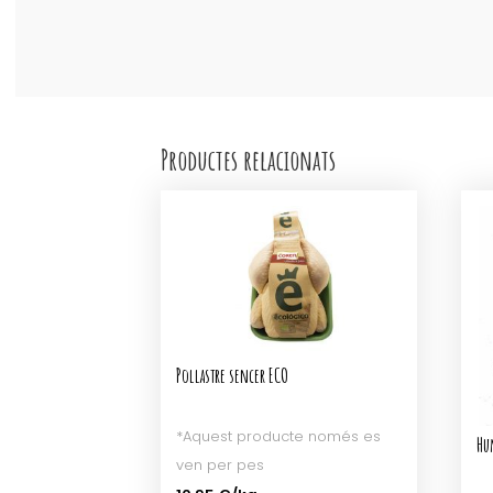
Productes relacionats
Pollastre sencer ECO
*Aquest producte només es
Hu
ven per pes