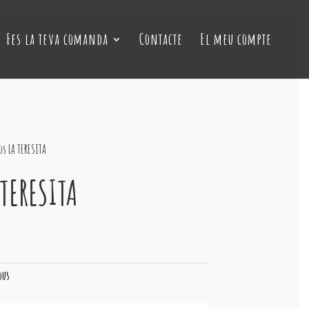
Fes la teva comanda
Contacte
El meu compte
os LA TERESITA
 TERESITA
ous