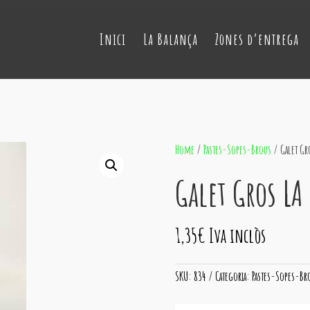
Inici
La Balança
Zones d’entrega
Home
/
Pastes-Sopes-Brous
/ Galet Gr
Galet Gros LA
1,35
€
Iva inclòs
SKU:
834
Categoria:
Pastes-Sopes-Br