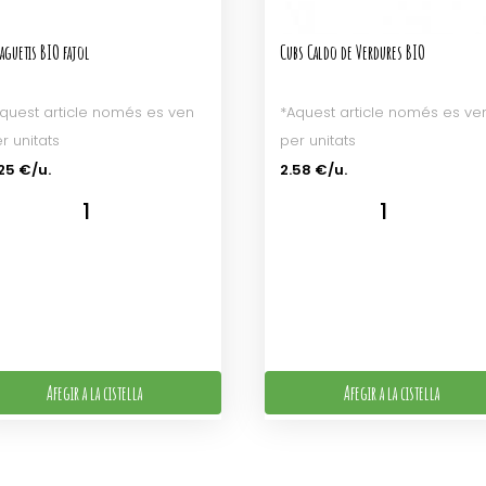
aguetis BIO fajol
Cubs Caldo de Verdures BIO
quest article només es ven
*Aquest article només es ve
r unitats
per unitats
25 €/u.
2.58 €/u.
Afegir a la cistella
Afegir a la cistella