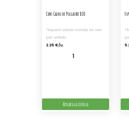
Cubs Caldo de Pollastre BIO
Esp
*Aquest article només es ven
*A
per unitats
pe
2.25 €/u.
5.
Afegir a la cistella