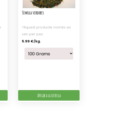
Sèmola verdures
n
*Aquest producte només es
ven per pes
5.99 €
/kg.
Afegir a la cistella