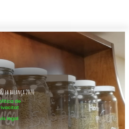
® la balança 2020
olítica de
rivacitat
vís legal