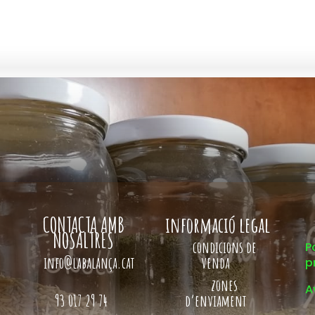
CONTACTA AMB
informació legal
NOSALTRES
condicions de
P
info@labalança.cat
venda
p
zones
A
93 017 29 74
d’enviament